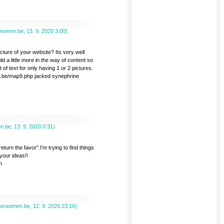
rwomen.be
,
13. 9. 2020
3:00
)
cture of your website? Its very well
d a little more in the way of content so
 of text for only having 1 or 2 pictures.
n.be/map9.php jacked synephrine
en.be
,
13. 9. 2020
0:31
)
return the favor”.I'm trying to find things
your ideas!!
n
oforwomen.be
,
12. 9. 2020
23:16
)