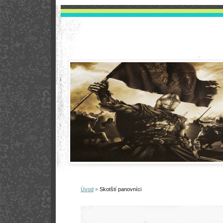
Úvod
»
Skotští panovníci