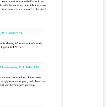
hen new comments are added" checkbox
ils with the same comment. Is there any
conts.infoforwomen.be/map11.php enkel
e
,
12. 9. 2020
22:03
)
 is sharing information, that's really
ugnГ¤t till fГ¶nster
nfoforwomen.be
,
12. 9. 2020
17:18
)
ay just I get that kind of information
'm simply now working on, and I have been
e/map4.php hemmagjord pormask