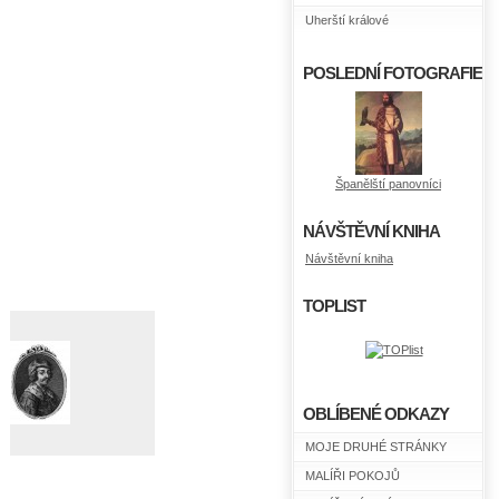
Uherští králové
POSLEDNÍ FOTOGRAFIE
Španělští panovníci
NÁVŠTĚVNÍ KNIHA
Návštěvní kniha
TOPLIST
OBLÍBENÉ ODKAZY
MOJE DRUHÉ STRÁNKY
MALÍŘI POKOJŮ