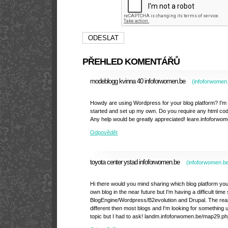
PŘEHLED KOMENTÁŘŮ
modeblogg kvinna 40 infoforwomen.be
(
infoforwomen
Howdy are using Wordpress for your blog platform? I'm ne
started and set up my own. Do you require any html co
Any help would be greatly appreciated! leare.infoforw
Odpovědět
toyota center ystad infoforwomen.be
(
infoforwomen.b
Hi there would you mind sharing which blog platform you'
own blog in the near future but I'm having a difficult tim
BlogEngine/Wordpress/B2evolution and Drupal. The rea
different then most blogs and I'm looking for something u
topic but I had to ask! landm.infoforwomen.be/map29.ph