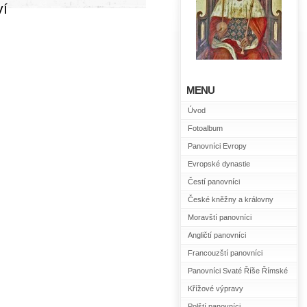
ví
MENU
Úvod
Fotoalbum
Panovníci Evropy
Evropské dynastie
Čestí panovníci
České kněžny a královny
Moravští panovníci
Angličtí panovníci
Francouzští panovníci
Panovníci Svaté Říše Římské
Křížové výpravy
Polští panovníci