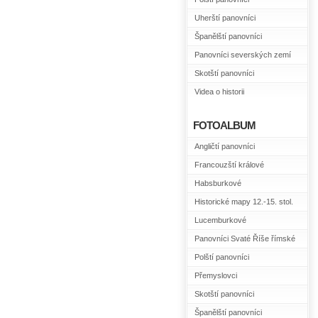
Uherští panovníci
Španělští panovníci
Panovníci severských zemí
Skotští panovníci
Videa o historii
FOTOALBUM
Angličtí panovníci
Francouzští králové
Habsburkové
Historické mapy 12.-15. stol.
Lucemburkové
Panovníci Svaté Říše římské
Polští panovníci
Přemyslovci
Skotští panovníci
Španělští panovníci