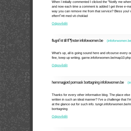
When I initially commented I clicked the "Notify me w
and now each time a comment is added I get three e-ma
way you can remove me from that service? Bless you! 
efterrГ¤tt med vit choklad
Odpovědět
flugnГ¤t till fГ¶nster infoforwomen.be
(
infoforwomen.b
What's up, all is going sound here and ofcourse every one
fine, keep up writing. garne.infoforwomen.be/map10.php fl
Odpovědět
hemmagjord pormask borttagning infoforwomen.be
(
i
Thanks for every other informative blog. The place else m
written in such an ideal manner? I've a challenge that I
at the glance out for such info. tungn.infoforwomen.b
borttagning
Odpovědět