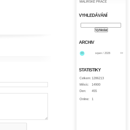
MALÍŘSKÉ PRÁCE
VYHLEDÁVÁNÍ
ARCHIV
<<
srpen / 2026
>>
STATISTIKY
Celkem:
1286213
Měsíc:
14900
Den:
455
Online:
1