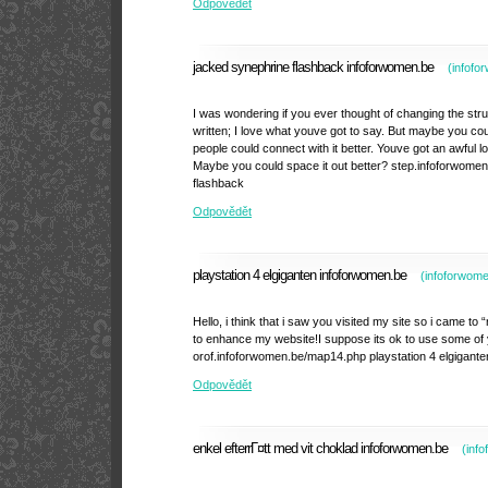
Odpovědět
jacked synephrine flashback infoforwomen.be
(
infofo
I was wondering if you ever thought of changing the stru
written; I love what youve got to say. But maybe you coul
people could connect with it better. Youve got an awful lot
Maybe you could space it out better? step.infoforwome
flashback
Odpovědět
playstation 4 elgiganten infoforwomen.be
(
infoforwom
Hello, i think that i saw you visited my site so i came to “
to enhance my website!I suppose its ok to use some of 
orof.infoforwomen.be/map14.php playstation 4 elgigante
Odpovědět
enkel efterrГ¤tt med vit choklad infoforwomen.be
(
inf