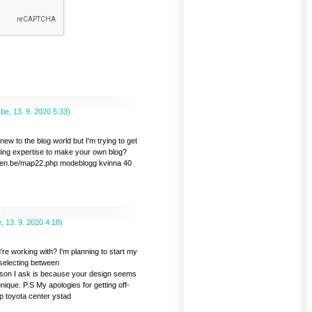
.be
,
13. 9. 2020
5:33
)
w to the blog world but I'm trying to get
ding expertise to make your own blog?
omen.be/map22.php modeblogg kvinna 40
e
,
13. 9. 2020
4:18
)
re working with? I'm planning to start my
e selecting between
son I ask is because your design seems
nique. P.S My apologies for getting off-
p toyota center ystad