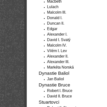
Macbeth
Lulach
Malcolm III.
Donald I.
Duncan II.
Edgar
Alexander I.
David I. Svatý
Malcolm IV.
Vilém I. Lev
Alexander II.
Alexander III.
Markéta Norská
Dynastie Baliol
Jan Baliol
Dynastie Bruce
Robert I. Bruce
David II. Bruce
Stuartovci