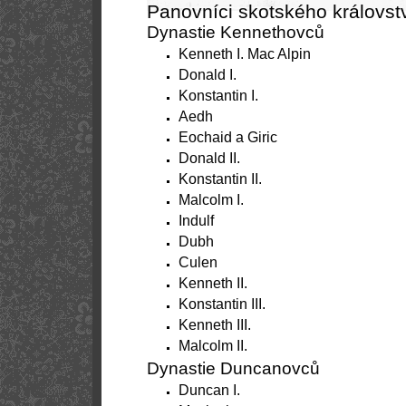
Panovníci skotského královst
Dynastie Kennethovců
Kenneth I. Mac Alpin
Donald I.
Konstantin I.
Aedh
Eochaid a Giric
Donald II.
Konstantin II.
Malcolm I.
Indulf
Dubh
Culen
Kenneth II.
Konstantin III.
Kenneth III.
Malcolm II.
Dynastie Duncanovců
Duncan I.