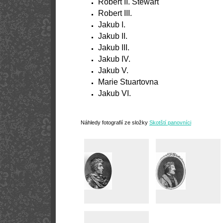
Robert II. Stewart
Robert III.
Jakub I.
Jakub II.
Jakub III.
Jakub IV.
Jakub V.
Marie Stuartovna
Jakub VI.
Náhledy fotografií ze složky
Skotští panovníci