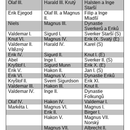
Olaf III.
Harald III. Krutý
Halsten a Inge
Starší
Erik Ejegod
Olaf III. a Magnus
Filip a Inge
II.
Mladší
Niels
Magnus III.
Dynastie
Sverkerů a Eriků
Valdemar I.
Sigurd I.
Sverker Starší (S)
Knut VI.
Magnus IV.
Erik IX. Svatý (E)
Valdemar II.
Harald IV.
Karel (S)
Vítězný
Erik IV.
Sigurd II.
Knut I. (E)
Abel
Inge I.
Sverker II. (S)
Kryštof I.
Sigurd Munn
Erik X. (E)
Erik V.
Hakon II.
Jan I. (S)
Erik VI.
Magnus V.
Dynastie Eriků
Kryštof II.
Sverri Sigurdson
Erik XI.
Valdemar III.
Hakon III.
Knut II.
Valdemar IV.
Inge II.
Dynastie
Folkungů
Olaf IV.
Hakon IV.
Valdemar I.
Markéta I.
Magnus VI.
Magnus I.
Erik II.
Birger I.
Hakon V.
Magnus VII.
Norský
Magnus VII.
Albrecht II.