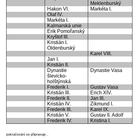
Meklenburský
Hakon VI.
Markéta I.
Olaf IV.
Markéta I.
Kalmarská unie
Erik Pomořanský
Kryštof III.
Kristián I.
Oldenburský
Karel VIII.
Jan I.
Kristián II.
Dynastie
Dynastie Vasa
šlevicko-
holštýnská
Frederik I.
Gustav Vasa
Kristián III.
Erich XIV.
Frederik II.
Jan III.
Kristián IV.
Zikmund I.
Frederik III.
Karel IX.
Kristián V.
Gustav II. Adolf
Frederik IV.
Kristina I.
pokračování se připravuje...