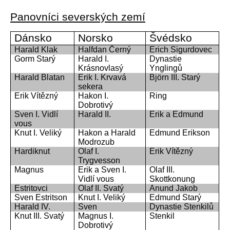
Panovníci severských zemí
Dánsko
Norsko
Švédsko
Harald Klak
Halfdan Černý
Erich Sigurdovec
Gorm Starý
Harald I.
Dynastie
Krásnovlasý
Ynglingů
Harald Blatan
Erik I. Krvavá
Björn III. Starý
sekera
Erik Vítězný
Hakon I.
Ring
Dobrotivý
Sven I. Vidlí
Harald II.
Erik a Edmund
vous
Knut I. Veliký
Hakon a Harald
Edmund Erikson
Modrozub
Hardiknut
Olaf I.
Erik Vítězný
Trygvesson
Magnus
Erik a Sven I.
Olaf III.
Vidlí vous
Skottkonung
Estritovci
Olaf II. Svatý
Anund Jakob
Sven Estritson
Knut I. Veliký
Edmund Starý
Harald IV.
Sven
Dynastie Stenkilů
Knut III. Svatý
Magnus I.
Stenkil
Dobrotivý