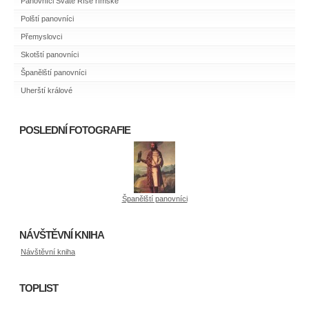
Panovníci Svaté Říše římské
Polští panovníci
Přemyslovci
Skotští panovníci
Španělští panovníci
Uherští králové
POSLEDNÍ FOTOGRAFIE
Španělští panovníci
NÁVŠTĚVNÍ KNIHA
Návštěvní kniha
TOPLIST