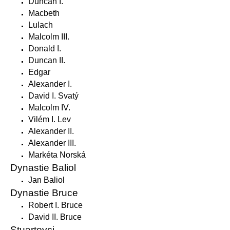
Duncan I.
Macbeth
Lulach
Malcolm III.
Donald I.
Duncan II.
Edgar
Alexander I.
David I. Svatý
Malcolm IV.
Vilém I. Lev
Alexander II.
Alexander III.
Markéta Norská
Dynastie Baliol
Jan Baliol
Dynastie Bruce
Robert I. Bruce
David II. Bruce
Stuartovci