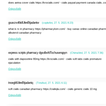
does aetna cover cialis https://krocialis.com/ - cialis paypal payment canada cialis..c
Odpovědět
gsaxzvofbldUtireBtjadantw
(
copleAni
,
27. 5. 2021
8:23
)
what is rx in pharmacy https://pharmacyken.com/ - buy xanax online canadian phar
albuterol canadian pharmacy
Odpovědět
express scripts pharmacy dgsolbvfdTochusenqpyn
(
ChimaVed
,
27. 5. 2021
7:36
)
cialis with dapoxetine 80mg https://krocialis.com/ - cialis soft tabs cialis premature
ejaculation
Odpovědět
tnoegfdUtireBtjadantq
(
TriniAsd
,
27. 5. 2021
6:11
)
soft cialis canadian pharmacy https://cialisjla.com/ - cialis generic cialis 10 mg
Odpovědět