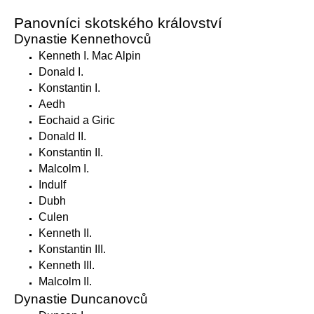
Panovníci skotského království
Dynastie Kennethovců
Kenneth I. Mac Alpin
Donald I.
Konstantin I.
Aedh
Eochaid a Giric
Donald II.
Konstantin II.
Malcolm I.
Indulf
Dubh
Culen
Kenneth II.
Konstantin III.
Kenneth III.
Malcolm II.
Dynastie Duncanovců