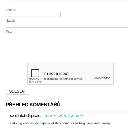
Jméno:
Nadpis:
Text:
PŘEHLED KOMENTÁŘŮ
sbbolthdUtireBtjadantq
(
copleHtf
,
28. 5. 2021
12:37
)
cialis highest dosage https://cialishav.com/ - cialis blog cialis and running