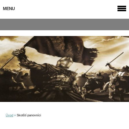
MENU
Úvod
»
Skotští panovníci