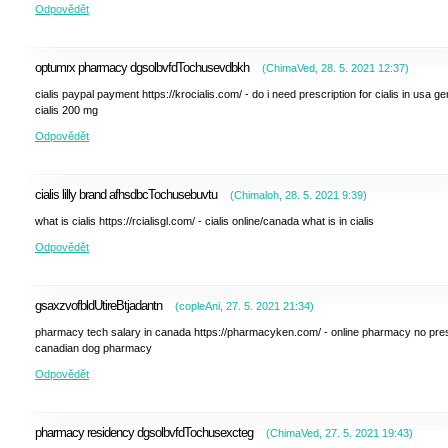
Odpovědět
optumrx pharmacy dgsolbvfdTochusevdbkh
(
ChimaVed
,
28. 5. 2021
12:37
)
cialis paypal payment https://krocialis.com/ - do i need prescription for cialis in usa ge
cialis 200 mg
Odpovědět
cialis lilly brand afhsdbcTochusebuvtu
(
Chimaloh
,
28. 5. 2021
9:39
)
what is cialis https://rcialisgl.com/ - cialis online/canada what is in cialis
Odpovědět
gsaxzvofbldUtireBtjadantn
(
copleAni
,
27. 5. 2021
21:34
)
pharmacy tech salary in canada https://pharmacyken.com/ - online pharmacy no pre
canadian dog pharmacy
Odpovědět
pharmacy residency dgsolbvfdTochusexcteg
(
ChimaVed
,
27. 5. 2021
19:43
)