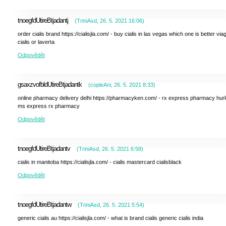
tnoegfdUtireBtjadantj
(
TriniAsd
,
26. 5. 2021
16:06
)
order cialis brand https://cialisjla.com/ - buy cialis in las vegas which one is better via
cialis or laverta
Odpovědět
gsaxzvofbldUtireBtjadantk
(
copleAni
,
26. 5. 2021
8:33
)
online pharmacy delivery delhi https://pharmacyken.com/ - rx express pharmacy hur
ms express rx pharmacy
Odpovědět
tnoegfdUtireBtjadantv
(
TriniAsd
,
26. 5. 2021
6:58
)
cialis in manitoba https://cialisjla.com/ - cialis mastercard cialisblack
Odpovědět
tnoegfdUtireBtjadantw
(
TriniAsd
,
26. 5. 2021
5:54
)
generic cialis au https://cialisjla.com/ - what is brand cialis generic cialis india