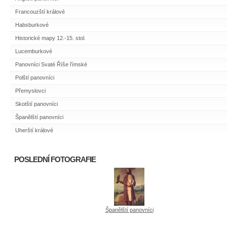
Francouzští králové
Habsburkové
Historické mapy 12.-15. stol.
Lucemburkové
Panovníci Svaté Říše římské
Polští panovníci
Přemyslovci
Skotští panovníci
Španělští panovníci
Uherští králové
POSLEDNÍ FOTOGRAFIE
Španělští panovníci