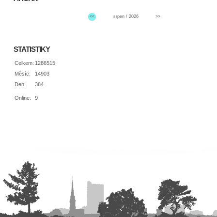
<<
srpen / 2026
>>
STATISTIKY
Celkem:
1286515
Měsíc:
14903
Den:
384
Online:
9