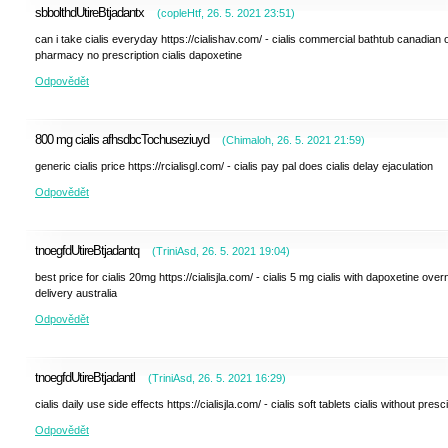
sbbolthdUtireBtjadantx
(
copleHtf
,
26. 5. 2021
23:51
)
can i take cialis everyday https://cialishav.com/ - cialis commercial bathtub canadian 
pharmacy no prescription cialis dapoxetine
Odpovědět
800 mg cialis afhsdbcTochuseziuyd
(
Chimaloh
,
26. 5. 2021
21:59
)
generic cialis price https://rcialisgl.com/ - cialis pay pal does cialis delay ejaculation
Odpovědět
tnoegfdUtireBtjadantq
(
TriniAsd
,
26. 5. 2021
19:04
)
best price for cialis 20mg https://cialisjla.com/ - cialis 5 mg cialis with dapoxetine over
delivery australia
Odpovědět
tnoegfdUtireBtjadantl
(
TriniAsd
,
26. 5. 2021
16:29
)
cialis daily use side effects https://cialisjla.com/ - cialis soft tablets cialis without presc
Odpovědět