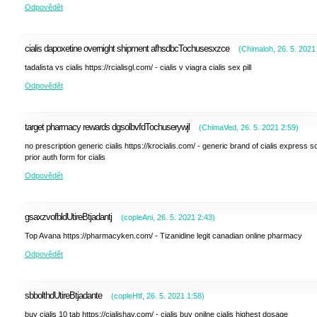
Odpovědět
cialis dapoxetine overnight shipment afhsdbcTochusesxzce
(
Chimaloh
,
26. 5. 2021
tadalista vs cialis https://rcialisgl.com/ - cialis v viagra cialis sex pill
Odpovědět
target pharmacy rewards dgsolbvfdTochuserywjl
(
ChimaVed
,
26. 5. 2021
2:59
)
no prescription generic cialis https://krocialis.com/ - generic brand of cialis express s
prior auth form for cialis
Odpovědět
gsaxzvofbldUtireBtjadantj
(
copleAni
,
26. 5. 2021
2:43
)
Top Avana https://pharmacyken.com/ - Tizanidine legit canadian online pharmacy
Odpovědět
sbbolthdUtireBtjadante
(
copleHtf
,
26. 5. 2021
1:58
)
buy cialis 10 tab https://cialishav.com/ - cialis buy onilne cialis highest dosage