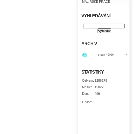
MALÍŘSKÉ PRÁCE
VYHLEDÁVÁNÍ
ARCHIV
<<
srpen / 2026
>>
STATISTIKY
Celkem:
1286178
Měsíc:
15022
Den:
499
Online:
3