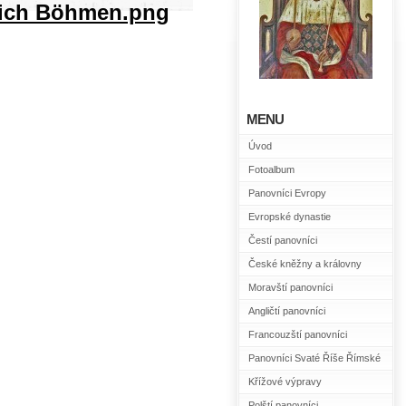
MENU
Úvod
Fotoalbum
Panovníci Evropy
Evropské dynastie
Čestí panovníci
České kněžny a královny
Moravští panovníci
Angličtí panovníci
Francouzští panovníci
Panovníci Svaté Říše Římské
Křížové výpravy
Polští panovníci