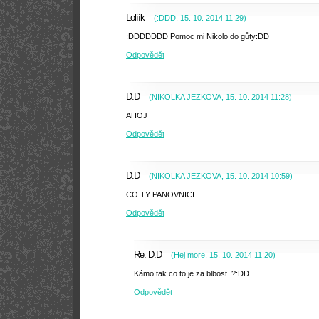
Lolíík
(
:DDD
,
15. 10. 2014
11:29
)
:DDDDDDD Pomoc mi Nikolo do gůty:DD
Odpovědět
D:D
(
NIKOLKA JEZKOVA
,
15. 10. 2014
11:28
)
AHOJ
Odpovědět
D:D
(
NIKOLKA JEZKOVA
,
15. 10. 2014
10:59
)
CO TY PANOVNICI
Odpovědět
Re: D:D
(
Hej more
,
15. 10. 2014
11:20
)
Kámo tak co to je za blbost..?:DD
Odpovědět