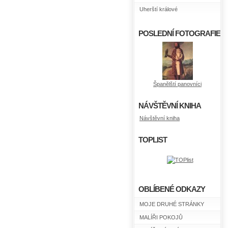
Uherští králové
POSLEDNÍ FOTOGRAFIE
Španělští panovníci
NÁVŠTĚVNÍ KNIHA
Návštěvní kniha
TOPLIST
OBLÍBENÉ ODKAZY
MOJE DRUHÉ STRÁNKY
MALÍŘI POKOJŮ