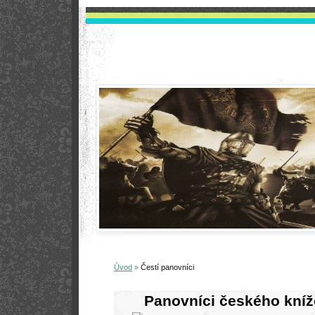
Úvod
»
Čestí panovníci
Panovníci českého kníže