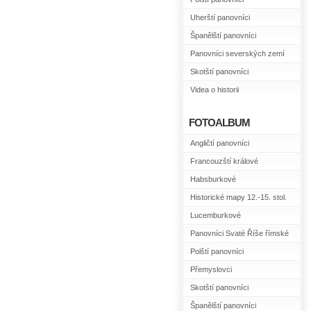
Uherští panovníci
Španělští panovníci
Panovníci severských zemí
Skotští panovníci
Videa o historii
FOTOALBUM
Angličtí panovníci
Francouzští králové
Habsburkové
Historické mapy 12.-15. stol.
Lucemburkové
Panovníci Svaté Říše římské
Polští panovníci
Přemyslovci
Skotští panovníci
Španělští panovníci