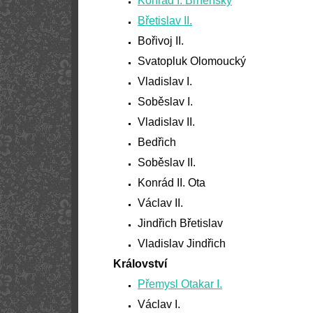
Konrád I. Brněnský
Břetislav II.
Bořivoj II.
Svatopluk Olomoucký
Vladislav I.
Soběslav I.
Vladislav II.
Bedřich
Soběslav II.
Konrád II. Ota
Václav II.
Jindřich Břetislav
Vladislav Jindřich
Království
Přemysl Otakar I.
Václav I.