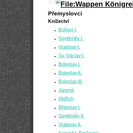
Přemyslovci
Knížectví
Bořivoj I.
Spytihněv I.
Vratislav I.
Sv. Václav I.
Boleslav I.
Boleslav II.
Boleslav III.
Jaromír
Oldřich
Břetislav I.
Spytihněv II.
Vratislav II.