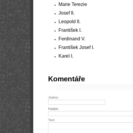
Marie Terezie
Josef II.
Leopold II.
František I.
Ferdinand V.
František Josef I.
Karel I.
Komentáře
Jméno:
Nadpis:
Text: