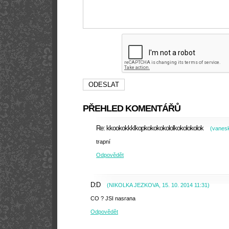
PŘEHLED KOMENTÁŘŮ
Re: kkookokkklkopkokokokololkokolokolok
(
vanes
trapní
Odpovědět
D:D
(
NIKOLKA JEZKOVA
,
15. 10. 2014
11:31
)
CO ? JSI nasrana
Odpovědět