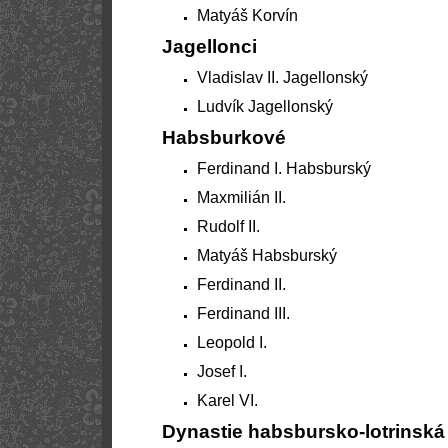
Matyáš Korvín
Jagellonci
Vladislav II. Jagellonský
Ludvík Jagellonský
Habsburkové
Ferdinand I. Habsburský
Maxmilián II.
Rudolf II.
Matyáš Habsburský
Ferdinand II.
Ferdinand III.
Leopold I.
Josef I.
Karel VI.
Dynastie habsbursko-lotrinská