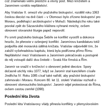
což znamenalo velmi prestižní a vlivný post. Mezi knížetem a
Jaromírem vzniklo nepřátelství.
Aby Vratislav II. omezil vliv pražského biskupství, rozdělil roku 1063
českou diecézi na dvě části – v Olomouci bylo zřízeno biskupství pro
Moravu, podléhající arcibiskupství v Mohuči. Následujícího roku také
povolal zpět do Sázavského kláštera vyhnané mnichy, ovšem
obnovení slovanské liturgie papež nepovolil.
Po smrti pražského biskupa Šebíře se konflikt vyostřil a dokonce
hrozilo, že přeroste v ozbrojený konflikt. Jaromírovu kandidaturu totiž
podpořila obě moravská údělná knížata. Vratislav odpověděl tím, že
založil vyšehradskou kapitulu, která byla podřízena přímo Římu.
Nepřátelství mezi Vratislavem a Jaromírem pokračovalo a postupně
do něj vstoupili další dva činitelé – Svatá říše římská a Řím.
Jaromír se snažil v knížectví o obnovení jediné diecéze. Spory
dočasně utichly roku 1077, když se Jaromír stal kancléřem císaře
Jindřicha IV. Roku 1085 císař také nařídil, aby pražské biskupství
zahrnovalo i Moravu. Koncem 80. let 11. století Vratislav rozhodl o
obnovení olomouckého biskupství. Jaromír odjel protestovat do Říma,
ovšem cestou zemřel (1090).
Poslední léta života
Poslední léta Vratislavovy vlády přinesla konflikty v přemyslovském