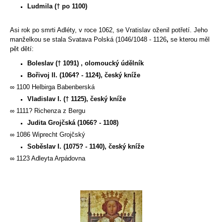
Ludmila († po 1100)
Asi rok po smrti Adléty, v roce 1062, se Vratislav oženil potřetí. Jeho
manželkou se stala Svatava Polská (
1046/1048 - 1126
,
se kterou měl
pět dětí:
Boleslav († 1091) , olomoucký údělník
Bořivoj II. (1064? - 1124), český kníže
∞ 1100 Helbirga Babenberská
Vladislav I. († 1125), český kníže
∞ 1111? Richenza z Bergu
Judita Grojčská (1066? - 1108)
∞ 1086 Wiprecht Grojčský
Soběslav I. (1075? - 1140), český kníže
∞ 1123 Adleyta Arpádovna