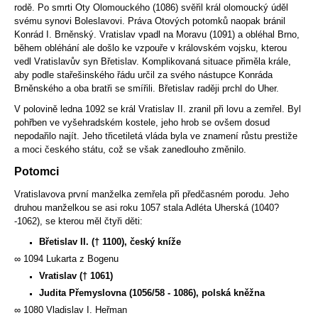
rodě. Po smrti Oty Olomouckého (1086) svěřil král olomoucký úděl
svému synovi Boleslavovi. Práva Otových potomků naopak bránil
Konrád I. Brněnský. Vratislav vpadl na Moravu (1091) a obléhal Brno,
během obléhání ale došlo ke vzpouře v královském vojsku, kterou
vedl Vratislavův syn Břetislav. Komplikovaná situace přiměla krále,
aby podle stařešinského řádu určil za svého nástupce Konráda
Brněnského a oba bratři se smířili. Břetislav raději prchl do Uher.
V polovině ledna 1092 se král Vratislav II. zranil při lovu a zemřel. Byl
pohřben ve vyšehradském kostele, jeho hrob se ovšem dosud
nepodařilo najít. Jeho třicetiletá vláda byla ve znamení růstu prestiže
a moci českého státu, což se však zanedlouho změnilo.
Potomci
Vratislavova první manželka zemřela při předčasném porodu. Jeho
druhou manželkou se asi roku 1057 stala Adléta Uherská (1040?
-1062), se kterou měl čtyři děti:
Břetislav II. († 1100), český kníže
∞ 1094 Lukarta z Bogenu
Vratislav († 1061)
Judita Přemyslovna (
1056/58 - 1086)
, polská kněžna
∞ 1080 Vladislav I. Heřman