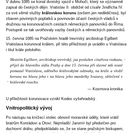
V dubnu 1085 se konal dvorský sjezd v Mohuči, který se významně
zapsal do českých dějin. Vratislav II. obdržel od císaře Jindřicha IV.
za své věrné služby
královskou korunu
(ovšem jen nedědičnou), byl
zbaven povinných poplatků a povinován účastí českých vládců s
družinou na korunovačních cestách německých panovníků do Říma.
Postupně se tak uvolňovaly vazby českých a německých panovníků.
15. června 1085 na Pražském hradě trevírský arcibiskup Egilbert
Vratislava korunoval králem, při této příležitosti je uváděn u Vratislava
i titul krále polského.
Mezitím Egilbert, arcibiskup trevírský, jsa poslušen císařova rozkazu,
“
přijel do hlavního sídla Prahy a dne 15. června při slavné mši svaté
pomazal Vratislava, oděného královskými odznaky, na krále a vložil
korunu na hlavu jeho i na hlavu jeho manželky Svatavy, oblečené v
„
královské roucho.
— Kosmova kronika
U příležitosti korunovace vznikl Kodex vyšehradský.
Vnitropolitický vývoj
Po nástupu na knížecí stolec obnovil moravské úděly, které vrátil
bratrům Konrádovi a Otovi. Nejmladší Jaromír byl předurčen pro
duchovní dráhu, předpokládalo se, že se stane pražským biskupem,