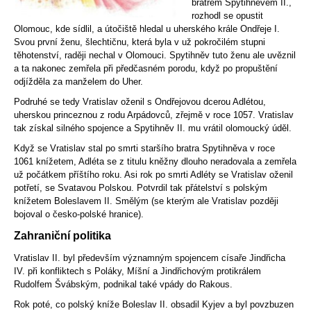
bratrem Spytihněvem II.,
rozhodl se opustit
Olomouc, kde sídlil, a útočiště hledal u uherského krále Ondřeje I.
Svou první ženu, šlechtičnu, která byla v už pokročilém stupni
těhotenství, raději nechal v Olomouci. Spytihněv tuto ženu ale uvěznil
a ta nakonec zemřela při předčasném porodu, když po propuštění
odjížděla za manželem do Uher.
Podruhé se tedy Vratislav oženil s Ondřejovou dcerou Adlétou,
uherskou princeznou z rodu Arpádovců, zřejmě v roce 1057. Vratislav
tak získal silného spojence a Spytihněv II. mu vrátil olomoucký úděl.
Když se Vratislav stal po smrti staršího bratra Spytihněva v roce
1061 knížetem, Adléta se z titulu kněžny dlouho neradovala a zemřela
už počátkem příštího roku. Asi rok po smrti Adléty se Vratislav oženil
potřetí, se Svatavou Polskou. Potvrdil tak přátelství s polským
knížetem Boleslavem II. Smělým (se kterým ale Vratislav později
bojoval o česko-polské hranice).
Zahraniční politika
Vratislav II. byl především významným spojencem císaře Jindřicha
IV. při konfliktech s Poláky, Míšní a Jindřichovým protikrálem
Rudolfem Švábským, podnikal také vpády do Rakous.
Rok poté, co polský kníže Boleslav II. obsadil Kyjev a byl povzbuzen