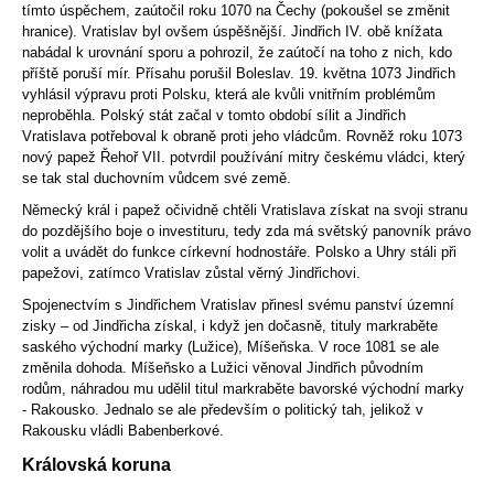
tímto úspěchem, zaútočil roku 1070 na Čechy (pokoušel se změnit
hranice). Vratislav byl ovšem úspěšnější. Jindřich IV. obě knížata
nabádal k urovnání sporu a pohrozil, že zaútočí na toho z nich, kdo
příště poruší mír. Přísahu porušil Boleslav. 19. května 1073 Jindřich
vyhlásil výpravu proti Polsku, která ale kvůli vnitřním problémům
neproběhla. Polský stát začal v tomto období sílit a Jindřich
Vratislava potřeboval k obraně proti jeho vládcům. Rovněž roku 1073
nový papež Řehoř VII. potvrdil používání mitry českému vládci, který
se tak stal duchovním vůdcem své země.
Německý král i papež očividně chtěli Vratislava získat na svoji stranu
do pozdějšího boje o investituru, tedy zda má světský panovník právo
volit a uvádět do funkce církevní hodnostáře. Polsko a Uhry stáli při
papežovi, zatímco Vratislav zůstal věrný Jindřichovi.
Spojenectvím s Jindřichem Vratislav přinesl svému panství územní
zisky – od Jindřicha získal, i když jen dočasně, tituly markraběte
saského východní marky (Lužice), Míšeňska. V roce 1081 se ale
změnila dohoda. Míšeňsko a Lužici věnoval Jindřich původním
rodům, náhradou mu udělil titul markraběte bavorské východní marky
- Rakousko. Jednalo se ale především o politický tah, jelikož v
Rakousku vládli Babenberkové.
Královská koruna