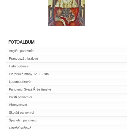
FOTOALBUM
Angličtí panovníci
Francouzští králové
Habsburkové
Historické mapy 12.-15. stol.
Lucemburkové
Panovníci Svaté Říše římské
Polští panovníci
Přemyslovci
Skotští panovníci
Španělští panovníci
Uherští králové