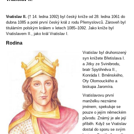
Vratislav II.
(† 14. ledna 1092) byl český kníže od 28. ledna 1061 do
dubna 1085 a poté první český král z rodu Přemyslovců. Zároveň byl
titulárním polským králem v letech 1085–1092. Jako kníže byl
Vratislavem II., jako král Vratislav I.
Rodina
Vratislav byl druhorozený
syn knížete Břetislava I.
a Jitky ze Svinibrodu,
bratr Spytihněva II.,
Konráda I. Brněnského,
Oty Olomouckého a
biskupa Jaromíra.
Vratislavovu první
manželku neznáme
jménem, spekuluje se
pouze o jejím německém
původu. Známý je ale její
příběh. Když se Vratislav
dostal do sporu se svým