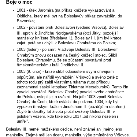
Boje o moc
1001 - útěk Jaromíra (na příkaz knížete vykastrován) a
Oldřicha, který měl být na Boleslavův příkaz zavražděn, do
Bavorska;
1002 - povstání proti Boleslavovi (vedeno Vršovci), Boleslav
III. uprchl k Jindřichu Nordgavskému (otci Jitky, pozdější
manželky knížete Břetislava I.). Boleslav III. jím byl krátce
zajat, poté se uchýlil k Boleslavu Chrabrému do Polska;
1003 (leden) - po smrti Vladivoje Boleslav III. Boleslavem
Chrabrým znovu dosazen na český knížecí stolec. Slíbil
Boleslavu Chrabrému, že se zúčastní povstávní proti
římskoněmeckému králi Jindřichovi II.;
1003 (9. únor) - kníže slíbil odpouštění svým dřívějším
odpůrcům, ale nařídil vyvraždění Vršovců a svého zetě z
tohoto rodu prý zabil vlastníma rukama (tuto příhodu
zaznamenal saský letopisec Thietmar Merseburský). Tento čin
vyvolal povstání. Boleslav Chrabrý povolal svého chráněnce
do Polska, oslepil jej a uvěznil. Na jaře 1003 vpadl Boleslav
Chrabrý do Čech, které ovládal do podzimu 1004, kdy byl
vypuzen římským králem Jindřichem II. (pozdějším císařem).
Zbylé tři desítky let života prožil svržený Boleslav III. v
polském vězení, kde také roku 1037 „od nikoho neželen i
umřel“.
Boleslav III. neměl mužského dědice, není známé ani jméno jeho
manželky. Zřejmě měl jen dceru, manželku výše zmíněného Vršovce.