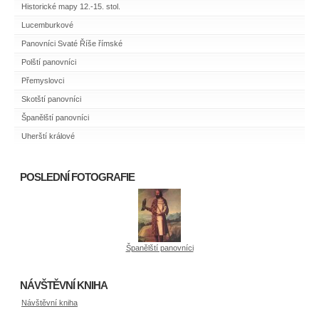
Historické mapy 12.-15. stol.
Lucemburkové
Panovníci Svaté Říše římské
Polští panovníci
Přemyslovci
Skotští panovníci
Španělští panovníci
Uherští králové
POSLEDNÍ FOTOGRAFIE
Španělští panovníci
NÁVŠTĚVNÍ KNIHA
Návštěvní kniha