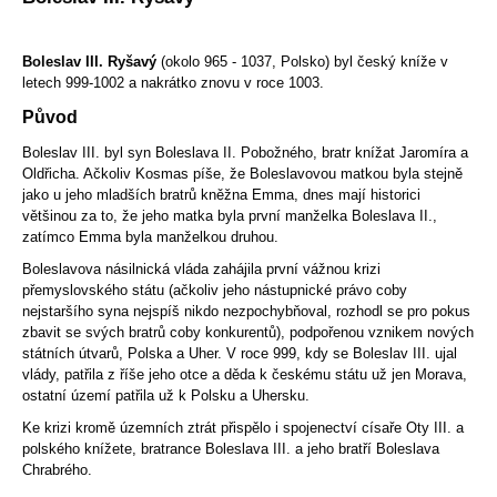
Boleslav III. Ryšavý
(okolo 965 - 1037, Polsko) byl český kníže v
letech 999-1002 a nakrátko znovu v roce 1003.
Původ
Boleslav III. byl syn Boleslava II. Pobožného, bratr knížat Jaromíra a
Oldřicha. Ačkoliv Kosmas píše, že Boleslavovou matkou byla stejně
jako u jeho mladších bratrů kněžna Emma, dnes mají historici
většinou za to, že jeho matka byla první manželka Boleslava II.,
zatímco Emma byla manželkou druhou.
Boleslavova násilnická vláda zahájila první vážnou krizi
přemyslovského státu (ačkoliv jeho nástupnické právo coby
nejstaršího syna nejspíš nikdo nezpochybňoval, rozhodl se pro pokus
zbavit se svých bratrů coby konkurentů), podpořenou vznikem nových
státních útvarů, Polska a Uher. V roce 999, kdy se Boleslav III. ujal
vlády, patřila z říše jeho otce a děda k českému státu už jen Morava,
ostatní území patřila už k Polsku a Uhersku.
Ke krizi kromě územních ztrát přispělo i spojenectví císaře Oty III. a
polského knížete, bratrance Boleslava III. a jeho bratří Boleslava
Chrabrého.