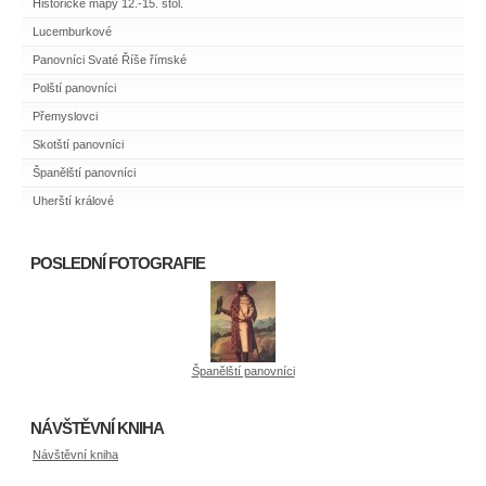
Historické mapy 12.-15. stol.
Lucemburkové
Panovníci Svaté Říše římské
Polští panovníci
Přemyslovci
Skotští panovníci
Španělští panovníci
Uherští králové
POSLEDNÍ FOTOGRAFIE
Španělští panovníci
NÁVŠTĚVNÍ KNIHA
Návštěvní kniha