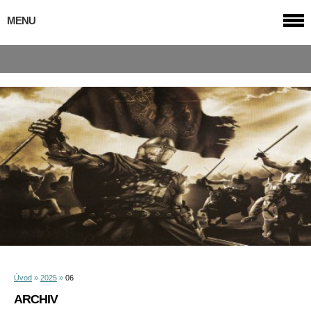
MENU
Úvod
»
2025
»
06
ARCHIV