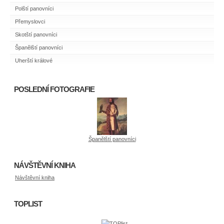
Polští panovníci
Přemyslovci
Skotští panovníci
Španělští panovníci
Uherští králové
POSLEDNÍ FOTOGRAFIE
Španělští panovníci
NÁVŠTĚVNÍ KNIHA
Návštěvní kniha
TOPLIST