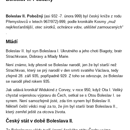
Boleslav II. Pobožný
(asi 932 -7. února 999) byl český kníže z rodu
Přemyslovců v letech 967/972)-999, podle kronikáře Kosmy
„muž
nejkřesťanštější, otec sirotků, ochránce vdov, utěšitel zarmoucených“
.
Mládí
Boleslav II.
byl syn Boleslava I. Ukrutného a jeho choti Biagoty, bratr
Strachkvase, Dobravy a Mlady Marie.
Není známo, kdy přesně se Boleslav narodil, jen že byl starší než
Strachkvas, který se prý narodil v den smrti svatého Václava, tedy
zřejmě 28. září 935, popřípadně 929. Z toho se odvozuje, że Boleslav
se narodil před rokem 935.
Jak udává kronikář Widukind z Corvey, v roce 950, když Ota I. Veliký
chystal vojenskou výpravu do Čech, setkal se s Otou Boleslav I. se
synem. Není samozřejmě jisté, zda tím synem byl Boleslav II.
Někteří čeští vědci mají za to, že jím byl starší bratr Boleslava II.,
který zemřel ještě za otcova života.
Český stát v době Boleslava II.