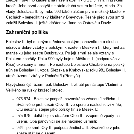
založení prvního kláštera na našem území - u Sv. Jiří na Pražském
hradě. Jeho první abatyší se stala druhá sestra knížete, Mlada. Za
vlády Boleslava II. byl roku 993 také založen první mužský klášter v
Čechách - benediktinský klášter v Břevnově. Těsně před svou smrtí
založil Boleslav II. ještě klášter sv. Jana na Ostrově u Davle.
Zahraniční politika
Boleslav II. byl mocným středoevropským panovníkem a dlouho
udržoval dobré vztahy s polským knížetem Měškem I., který měl za
manželku jeho sestru Doubravku. Po její smrti se ale vztahy s
Polskem zhoršily. Roku 990 byly boje s Měškem I. (podporován z
Říše) ukončeny smírem. Po nástupu Boleslava Chrabrého na polský
trůn se Boleslav II. vzdal Slezska a Krakovska; roku 981 Boleslav II.
utrpěl územní ztráty v Podněstří (Přemyšl).
Nejvýchodnější území pak Boleslav II. ztratil po nástupu Vladimíra
Velikého na ruský knížecí stolec.
973-974 - Boleslav podpořil bavorského vévodu Jindřicha II.
Svárlivého proti císaři Otovi II. ve sporu o následnictví v říši,
Otu neuznal stejně jako polský kníže Měšek I.;
975-978 - další boje s císařem Otou II., vzájemné vpády na
území. Oba panovníci se ale nakonec usmířili;
984 - po smrti Oty II. podpora Jindřicha II. Svárlivého v jeho
snaze stát se císařem;