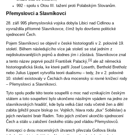
992 - spolu s Otou III. tažení proti Polabským Slovanům.
Přemyslovci a Slavníkovci
28. září 995 přemyslovská vojska dobyla Libici nad Cidlinou a
vyvraždila přítomné Slavníkovce, čímž bylo dovršeno politické
sjednocení Čech.
Pojem Slavníkovci se objevil v české historiografii v 2. polovině 19.
století. Během následujícího více jak století se stal jedním z
nejdiskutovanějších pojmů a dodnes jím i zůstává. Slavníkovce znal
[1]
a tento název poprvé použil František Palacký,
ale až německá
historiografická škola, ke které patřil Josef Loserth, Berthold Bretholz
nebo Julius Lippert vytvořila teorii dualismu – tedy, že v 2. polovině
10. století existovaly v Čechách dva mocensky si rovné knížecí rody
– Přemyslovci a Slavníkovci.
Tyto spolu podle této teorie soupeřili o moc nad vznikajícím českým
státem a toto soupeření bylo ukončeno násilným vpádem na jedno ze
slavníkovských hradišť, kde byla velká část rodu včetně žen a dětí
zabita (přežil pouze biskup sv. Vojtěch, hlava rodu „dux“ Soběslav) a
jejich nevlastní bratr Radim. Toto jejich zničení ukončilo sjednocení
Čech a stálo u založení českého státu pod vládou Přemyslovců.
Koncepci o dvou mocenských útvarech převzala Gollova škola