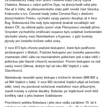
Za Boleslavovy vlády tvoří území českého státu Čechy vyjma
Chebska, Morava s celým poříčím Dyje, na jihovýchodě sahá jeho
říše až k Váhu, do přemyslovského státu patří rovněž část Slezska,
Krakovsko a tzv. Červené hrady (nebo Červená Rus) v dnešním
jihovýchodním Polsku, východní výspy panství dosahují až k řece
Bug. Boleslavská říše tedy byla nejméně dvakrát rozsáhlejší než
dnešní ČR, na většině jejího území však Přemyslovci nevládli přímo.
Smyslem východního směřování expanze bylo ovládnutí kontinentální
obchodní stezky mezi Norimberkem a Kyjevem, z jejíž kontroly
plynuly pro českého knížete velké zisky.
V roce 973 bylo zřízeno pražské biskupství, které bylo podřízeno
arcibiskupství v Mohuči. Pražské biskupství pro českého panovníka
znamenalo větší váhu na mezinárodním politickém poli a také větší i
politickou (ale hlavně církevní) nezávislost. Prvním biskupem se stal
saský mnich Dětmar, druhým byl od roku 982 Vojtěch z rodu
Slavníkovců.
Následovaly neustálé spory biskupa s knížecím dvorem (988-992 a
od 994 Vojtěch v Itálii). V roce 992 nicméně Vojtěch přijal od knížete
edikt, který mu povoloval rozlučovat manželství mezi příbuznými,
stavět kostely a vybírat desátky. Boleslav po Vojtěchově smrti řešil
konflikty také s jeho bratrem Soběslavem.
Procírkevní politika Boleslava i jeho otce vedla začátkem 70. let k