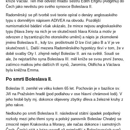
kníže Václav. Ten měl odvést mladší sestru Edith Elfgifu (Aldgithu) do
Čech jako nevěstu pro svého synovce Boleslava II.
Radoměrský se při tvorbě své teorie opíral o denáry anglosaského
typu s domnělým nápisem ADIVEA na obvodu. Pozdější
numismatické bádání však ukázalo, že mince nejsou angloskaského
typu (hlava ženy na nich je ve skutečnosti hlava Krista a motiv je
odvozen z byzantizujícího otonského umění) a nápis je zkomolené
jméno Boleslava II., kdy tzv. proškrtnuté D lze číst jako B a V je ve
skutečnosti L. Další mezera Radoměrského hypotézy tkví v tom, že v
době svatby Oty I. zřejmě nebyl Boleslav II. ani na světě. Soudí se
ale, že nejstaršího syna Boleslava III. měl kníže se svou první ženou,
zatímco matkou jeho dalších tří synů, Jaromíra, Oldřicha a Václava
byla kněžna Emma.
Po smrti Boleslava II.
Boleslav II. zemřel ve věku kolem 65 let. Pochován je v bazilice sv.
Jiří na Pražském hradě (pod podlahou v ose hlavní chrámové lodi). V
jeho hrobě byly mj. dokonce objeveny zbytky dřeva a železné kruhy z
jeho rakve.
Nedlouho po smrti Boleslava II. následoval státní úpadek podpořený
rozkoly mezi jeho třemi syny a polský panovník Boleslav Chrabrý se
zmocnil nejen Krakovska a Moravy, ale načas dokonce i samotných
Čech. Český stát z krize vyvedl až nejmladší z Boleslavových synů.