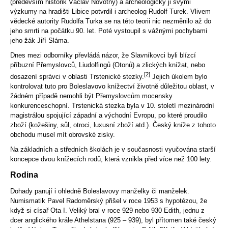
(především historik Václav Novotný) a archeologicky ji svými
výzkumy na hradišti Libice potvrdil i archeolog Rudolf Turek. Vlivem
vědecké autority Rudolfa Turka se na této teorii nic nezměnilo až do
jeho smrti na počátku 90. let. Poté vystoupil s vážnými pochybami
jeho žák Jiří Sláma.
Dnes mezi odborníky převládá názor, že Slavníkovci byli blízcí
příbuzní Přemyslovců, Liudolfingů (Otonů) a zlických knížat, nebo
[2]
dosazení správci v oblasti Trstenické stezky.
Jejich úkolem bylo
kontrolovat tuto pro Boleslavovo knížectví životně důležitou oblast, v
žádném případě nemohli být Přemyslovcům mocensky
konkurenceschopní. Trstenická stezka byla v 10. století mezinárodní
magistrálou spojující západní a východní Evropu, po které proudilo
zboží (kožešiny, sůl, otroci, luxusní zboží atd.). Český kníže z tohoto
obchodu musel mít obrovské zisky.
Na základních a středních školách je v současnosti vyučována starší
koncepce dvou knížecích rodů, která vznikla před více než 100 lety.
Rodina
Dohady panují i ohledně Boleslavovy manželky či manželek.
Numismatik Pavel Radoměrský přišel v roce 1953 s hypotézou, že
když si císař Ota I. Veliký bral v roce 929 nebo 930 Edith, jednu z
dcer anglického krále Athelstana (925 – 939), byl přítomen také český