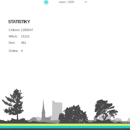
<<
srpen / 2026
>>
STATISTIKY
Celkem:
1285647
Měsíc:
15121
Den:
481
Online:
4