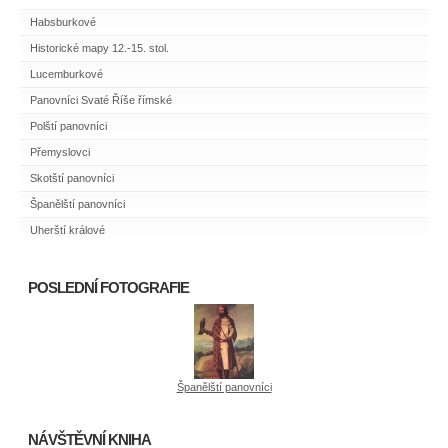
Habsburkové
Historické mapy 12.-15. stol.
Lucemburkové
Panovníci Svaté Říše římské
Polští panovníci
Přemyslovci
Skotští panovníci
Španělští panovníci
Uherští králové
POSLEDNÍ FOTOGRAFIE
Španělští panovníci
NÁVŠTĚVNÍ KNIHA