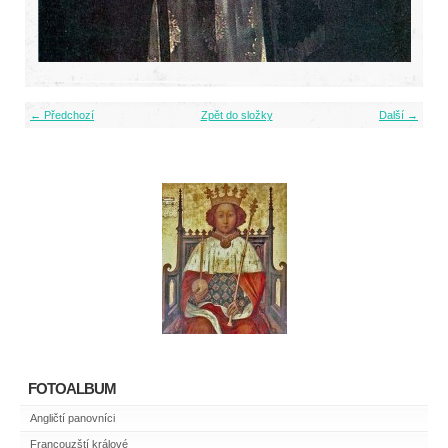
← Předchozí
Zpět do složky
Další →
FOTOALBUM
Angličtí panovníci
Francouzští králové