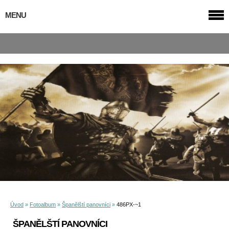
MENU
Úvod
»
Fotoalbum
»
Španělští panovníci
»
486PX-~1
ŠPANĚLŠTÍ PANOVNÍCI