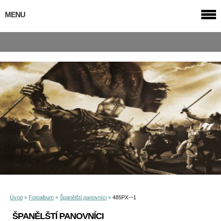
MENU
Úvod
»
Fotoalbum
»
Španělští panovníci
»
485PX-~1
ŠPANĚLŠTÍ PANOVNÍCI