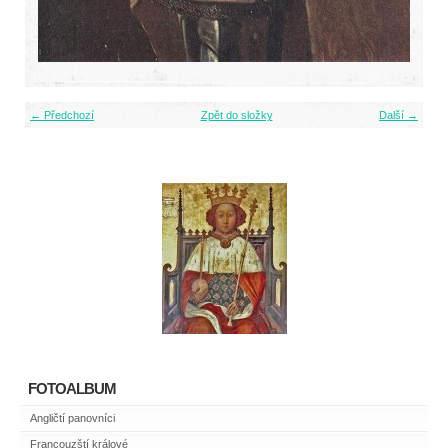
← Předchozí
Zpět do složky
Další →
FOTOALBUM
Angličtí panovníci
Francouzští králové