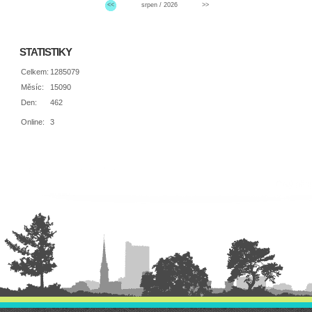
<<
srpen / 2026
>>
STATISTIKY
Celkem:
1285079
Měsíc:
15090
Den:
462
Online:
3