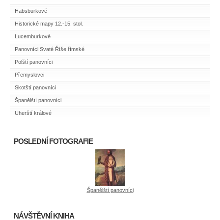
Habsburkové
Historické mapy 12.-15. stol.
Lucemburkové
Panovníci Svaté Říše římské
Polští panovníci
Přemyslovci
Skotští panovníci
Španělští panovníci
Uherští králové
POSLEDNÍ FOTOGRAFIE
Španělští panovníci
NÁVŠTĚVNÍ KNIHA