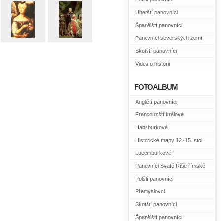
Uherští panovníci
Španělští panovníci
Panovníci severských zemí
Skotští panovníci
Videa o historii
FOTOALBUM
Angličtí panovníci
Francouzští králové
Habsburkové
Historické mapy 12.-15. stol.
Lucemburkové
Panovníci Svaté Říše římské
Polští panovníci
Přemyslovci
Skotští panovníci
Španělští panovníci