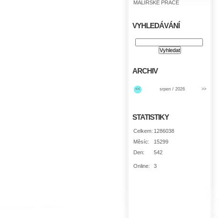
MALÍŘSKÉ PRÁCE
VYHLEDÁVÁNÍ
ARCHIV
<<
srpen / 2026
>>
STATISTIKY
Celkem:
1286038
Měsíc:
15299
Den:
542
Online:
3