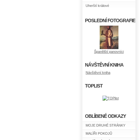
Uherští králové
POSLEDNÍ FOTOGRAFIE
Španělští panovníci
NÁVŠTĚVNÍ KNIHA
Návštěvní kniha
TOPLIST
OBLÍBENÉ ODKAZY
MOJE DRUHÉ STRÁNKY
MALÍŘI POKOJŮ