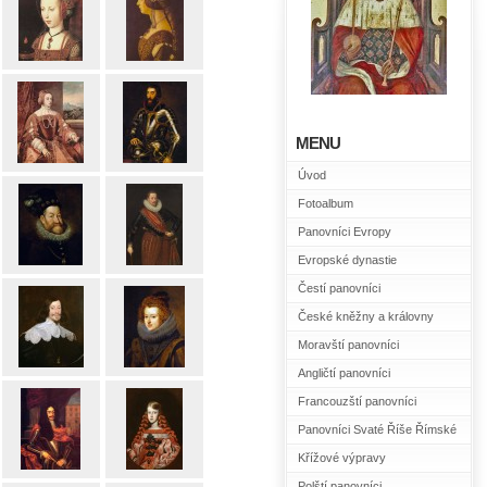
MENU
Úvod
Fotoalbum
Panovníci Evropy
Evropské dynastie
Čestí panovníci
České kněžny a královny
Moravští panovníci
Angličtí panovníci
Francouzští panovníci
Panovníci Svaté Říše Římské
Křížové výpravy
Polští panovníci