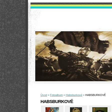
Úvod
»
Fotoalbum
»
Habsburkové
»
HABSBURKOVÉ
HABSBURKOVÉ