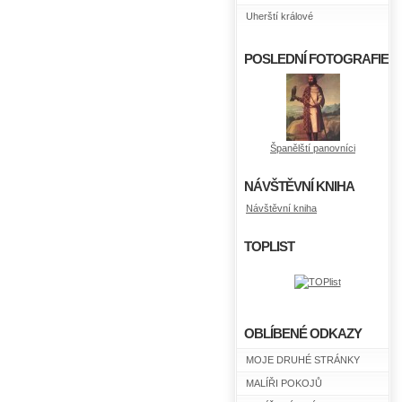
Uherští králové
POSLEDNÍ FOTOGRAFIE
Španělští panovníci
NÁVŠTĚVNÍ KNIHA
Návštěvní kniha
TOPLIST
OBLÍBENÉ ODKAZY
MOJE DRUHÉ STRÁNKY
MALÍŘI POKOJŮ