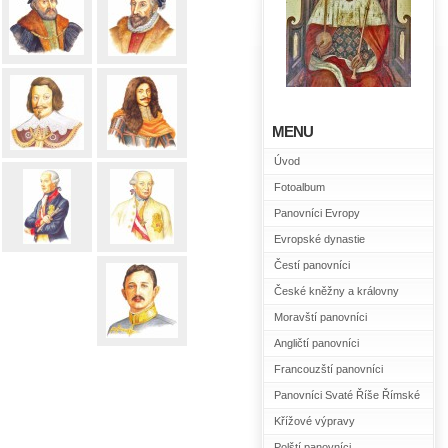
MENU
Úvod
Fotoalbum
Panovníci Evropy
Evropské dynastie
Čestí panovníci
České kněžny a královny
Moravští panovníci
Angličtí panovníci
Francouzští panovníci
Panovníci Svaté Říše Římské
Křížové výpravy
Polští panovníci