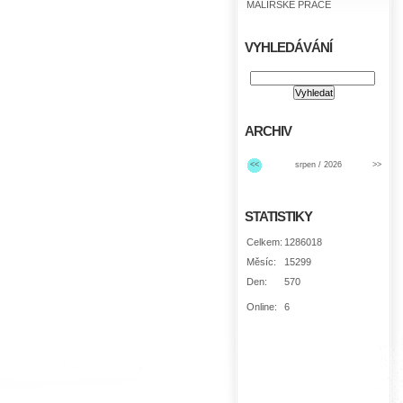
MALÍŘSKÉ PRÁCE
VYHLEDÁVÁNÍ
ARCHIV
<<
srpen / 2026
>>
STATISTIKY
Celkem:
1286018
Měsíc:
15299
Den:
570
Online:
6