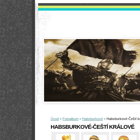
Úvod
»
Fotoalbum
»
Habsburkové
»
Habsburkové-Čeští k
HABSBURKOVÉ-ČEŠTÍ KRÁLOVÉ