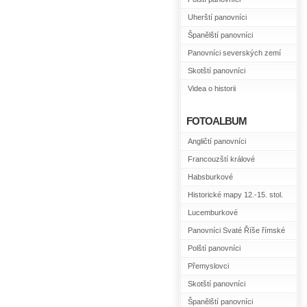
Uherští panovníci
Španělští panovníci
Panovníci severských zemí
Skotští panovníci
Videa o historii
FOTOALBUM
Angličtí panovníci
Francouzští králové
Habsburkové
Historické mapy 12.-15. stol.
Lucemburkové
Panovníci Svaté Říše římské
Polští panovníci
Přemyslovci
Skotští panovníci
Španělští panovníci