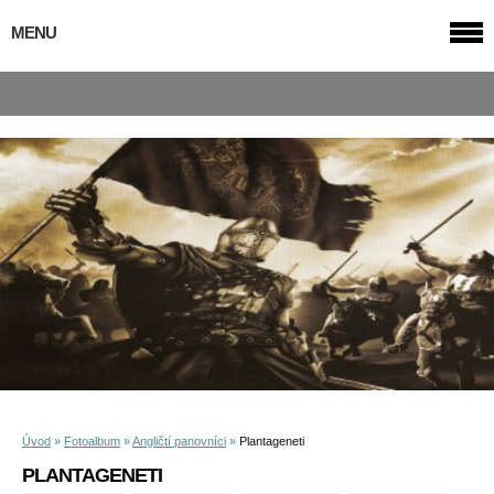
MENU
Úvod
»
Fotoalbum
»
Angličtí panovníci
»
Plantageneti
PLANTAGENETI