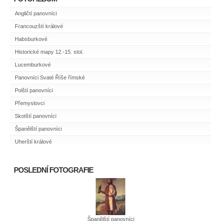
Angličtí panovníci
Francouzští králové
Habsburkové
Historické mapy 12.-15. stol.
Lucemburkové
Panovníci Svaté Říše římské
Polští panovníci
Přemyslovci
Skotští panovníci
Španělští panovníci
Uherští králové
POSLEDNÍ FOTOGRAFIE
Španělští panovníci