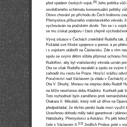
[6]
před vpádem českých vojsk.
Jeho politika vůč
osvědčeného schématu konsensuální politiky vů
Otovo chování po příchodu do Čech královnu zas
Přemyslova příbuzného vratislavského vévodu Jind
vychováván na pražském dvoře. Ten se i s vojsk
se mu získat podporu i části zřejmě východočesk
Vývoj situace v Čechách zneklidnil Rudolfa tak, 
Požádal své říšské spojence o pomoc a po přek
i s vojskem utábořil na Čáslavsku. Zde s ním na
spolu se svými dětmi slíbila příjmout ochranu ří
Rudolfovi, aby byl vratislavský vévoda uznán po
Ota se však Rudolfa nezalekl a spolu se svými če
zahradil mu cestu ke Praze. Hrozící srážku odvrát
Poručnictví nad Václavem (a vládu v Čechách) zí
Ota V. Dlouhý, Moravu na stejnou dobu Rudolf Ha
na blíže neurčenou dobu Kladsko. Kunhutě pak b
Toto rozhodnutí bylo zaměřeno proti nemanžels
Otakara II. Mikuláši, který měl už dříve na Opav
předpokládal, že těchto peněz bude moci využít 
Uzavřenou dohodu měly také garantovat i pláno
Habsburky, Přemyslovci a Askánci. Po pěti letec
[13]
čele s Václavem II.
Jindřich Probus poté v roz