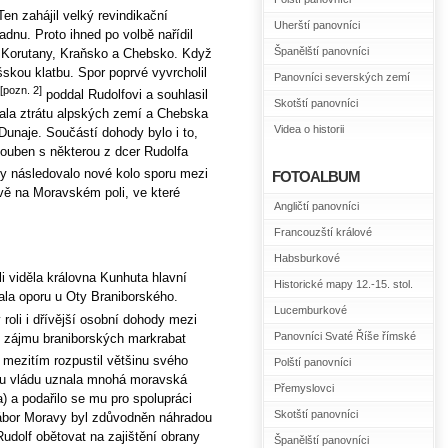
en zahájil velký revindikační
Uherští panovníci
nu. Proto ihned po volbě nařídil
Španělští panovníci
 Korutany, Kraňsko a Chebsko. Když
šskou klatbu. Spor poprvé vyvrcholil
Panovníci severských zemí
[pozn. 2]
poddal Rudolfovi a souhlasil
Skotští panovníci
la ztrátu alpských zemí a Chebska
Videa o historii
Dunaje. Součástí dohody bylo i to,
ouben s některou z dcer Rudolfa
zy následovalo nové kolo sporu mezi
FOTOALBUM
tvě na Moravském poli, ve které
Angličtí panovníci
Francouzští králové
Habsburkové
 viděla královna Kunhuta hlavní
Historické mapy 12.-15. stol.
la oporu u Oty Braniborského.
Lucemburkové
roli i dřívější osobní dohody mezi
Panovníci Svaté Říše římské
v zájmu braniborských markrabat
 mezitím rozpustil většinu svého
Polští panovníci
ovu vládu uznala mnohá moravská
Přemyslovci
) a podařilo se mu pro spolupráci
Skotští panovníci
ábor Moravy byl zdůvodněn náhradou
Rudolf obětovat na zajištění obrany
Španělští panovníci