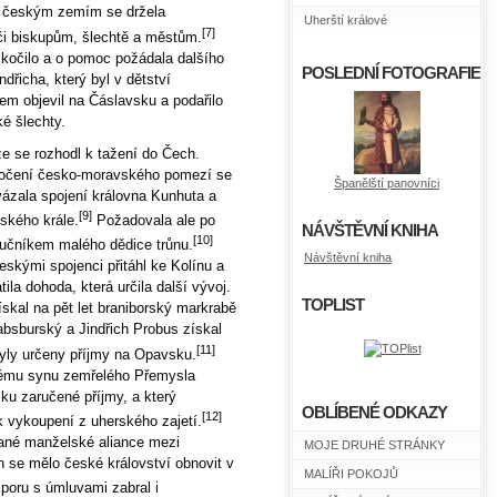
i českým zemím se držela
Uherští králové
[7]
či biskupům, šlechtě a městům.
kočilo a o pomoc požádala dalšího
POSLEDNÍ FOTOGRAFIE
řicha, který byl v dětství
em objevil na Čáslavsku a podařilo
é šlechty.
že se rozhodl k tažení do Čech.
ročení česko-moravského pomezí se
Španělští panovníci
vázala spojení královna Kunhuta a
[9]
mského krále.
Požadovala ale po
NÁVŠTĚVNÍ KNIHA
[10]
ručníkem malého dědice trůnu.
Návštěvní kniha
skými spojenci přitáhl ke Kolínu a
ila dohoda, která určila další vývoj.
TOPLIST
skal na pět let braniborský markrabě
bsburský a Jindřich Probus získal
[11]
yly určeny příjmy na Opavsku.
kému synu zemřelého Přemysla
sku zaručené příjmy, a který
OBLÍBENÉ ODKAZY
[12]
k vykoupení z uherského zajetí.
vané manželské aliance mezi
MOJE DRUHÉ STRÁNKY
h se mělo české království obnovit v
MALÍŘI POKOJŮ
poru s úmluvami zabral i