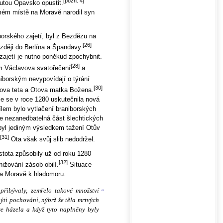
[pozn. 4]
utou Opavsko opustit.
mém místě na Moravě narodil syn
orského zajetí, byl z Bezdězu na
[26]
zději do Berlína a Špandavy.
zajetí je nutno poněkud zpochybnit.
[28]
m Václavova svatořečení
a
iborským nevypovídají o týrání
[30]
vova teta a Otova matka Božena.
e se v roce 1280 uskutečnila nová
lem bylo vytlačení braniborských
le nezanedbatelná část šlechtických
 byl jediným výsledkem tažení Otův
[31]
Ota však svůj slib nedodržel.
istota způsobily už od roku 1280
[32]
ižování zásob obilí.
Situace
 na Moravě k hladomoru.
řibývaly, zemřelo takové množství
“
ýti pochováni, nýbrž že těla mrtvých
se házela a když tyto naplněny byly