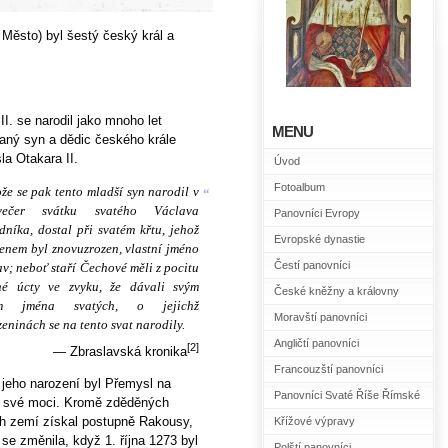
 Město) byl šestý český král a
II. se narodil jako mnoho let
MENU
aný syn a dědic českého krále
a Otakara II.
Úvod
Fotoalbum
že se pak tento mladší syn narodil v
“
večer svátku svatého Václava
Panovníci Evropy
níka, dostal při svatém křtu, jehož
Evropské dynastie
enem byl znovuzrozen, vlastní jméno
Čestí panovníci
v; neboť staří Čechové měli z pocitu
né úcty ve zvyku, že dávali svým
České kněžny a královny
em jména svatých, o jejichž
Moravští panovníci
eninách se na tento svat narodily.
Angličtí panovníci
[2]
— Zbraslavská kronika
Francouzští panovníci
jeho narození byl Přemysl na
Panovníci Svaté Říše Římské
u své moci. Kromě zděděných
h zemí získal postupně Rakousy,
Křížové výpravy
se změnila, když 1. října 1273 byl
Polští panovníci