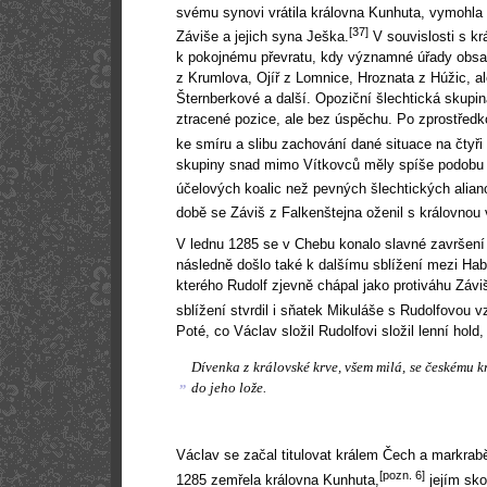
svému synovi vrátila královna Kunhuta, vymohla s
[37]
Záviše a jejich syna Ješka.
V souvislosti s kr
k pokojnému převratu, kdy významné úřady obsadi
z Krumlova, Ojíř z Lomnice, Hroznata z Húžic, a
Šternberkové a další. Opoziční šlechtická skupin
ztracené pozice, ale bez úspěchu. Po zprostřed
ke smíru a slibu zachování dané situace na čtyři 
skupiny snad mimo Vítkovců měly spíše podobu 
účelových koalic než pevných šlechtických alian
době se Záviš z Falkenštejna oženil s královnou
V lednu 1285 se v Chebu konalo slavné završení
následně došlo také k dalšímu sblížení mezi H
kterého Rudolf zjevně chápal jako protiváhu Závi
sblížení stvrdil i sňatek Mikuláše s Rudolfovou 
Poté, co Václav složil Rudolfovi složil lenní hold
Dívenka z královské krve, všem milá, se českému kr
„
do jeho lože.
Václav se začal titulovat králem Čech a markr
[pozn. 6]
1285 zemřela královna Kunhuta,
jejím sk