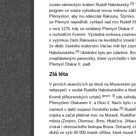
[3]
zvolen německým králem Rudolf Habsburský.
T
program ve snaze vybudovat novou rodovou základ
Přemyslovi, aby mu odevzdal Rakousy, Štýrsko,
se Přemysl nepodřídil, vyhlasil nad ním Rudolf ří
v roce 1276, kdy se oslabený Přemysl Otakar II.
s rozhodčím řízením. Výsledná smlouva znamena
s vyjímkou části Rakouska na levobřežní straně 
že dědic českého království Václav měl být zasn
[4]
Habsburského.
Uklidnění bylo jen zdánlivé. Br
znepřátelenými panovníky, které vyvrcholilo v bi
Přemysl Otakar II. padl.
Zlá léta
V prvních okamžicích po bitvě na Moravském poli
nebezpečí v osobě Rudolfa Habsburského a hleda
[pozn. 3]
Kromě příbuzenských vztahů
zde sehrály 
Přemyslem Otakarem II. a Otou V. Navíc bylo i 
[5]
zamezit v další expanzi římského krále.
Rudolf
vojska a začal přebírat moc na Moravě. Rudolf
města (Znojmo, Olomouc, Brno, Hlubčice, Jihlava
získat i olomouckého biskupa Bruna. Dočasný z
dluhů ve výši 40 000 marek stříbra, které musel 