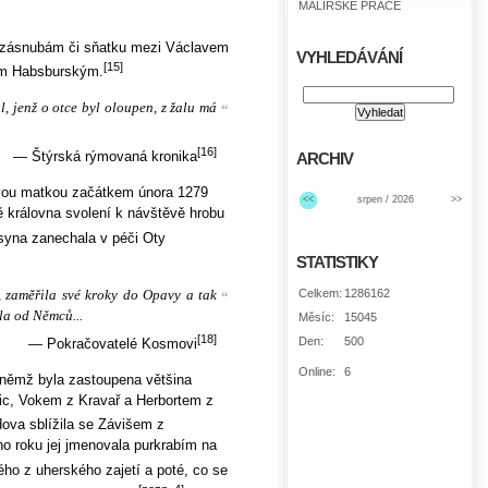
MALÍŘSKÉ PRÁCE
m zásnubám či sňatku mezi Václavem
VYHLEDÁVÁNÍ
[15]
em Habsburským.
ál, jenž o otce byl oloupen, z žalu má
“
[16]
— Štýrská rýmovaná kronika
ARCHIV
svou matkou začátkem února 1279
<<
srpen / 2026
>>
 královna svolení k návštěvě hrobu
syna zanechala v péči Oty
STATISTIKY
, zaměřila své kroky do Opavy a tak
Celkem:
1286162
“
ěla od Němců...
Měsíc:
15045
[18]
Den:
500
— Pokračovatelé Kosmovi
Online:
6
 němž byla zastoupena většina
ědic, Vokem z Kravař a Herbortem z
ova sblížila se Závišem z
ho roku jej jmenovala purkrabím na
o z uherského zajetí a poté, co se