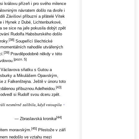
i královu přízeň i pro svého milence
álovniným návratem došlo na dvoře i
li Závišovi příbuzní a přátelé Vítek
le i Hynek z Dubé, Lichtenburkové,
a se sice na jaře pokusila dobýt zpět
kování Rudolfa Habsburského došlo
[38]
roky.
Soupeřící šlechtické
momentálních nahodile utvářených
[39]
cí.
Pravděpodobně někdy v této
[pozn. 5]
 vdovou.
 Václavova sňatku s Gutou a
absburky a Mikulášem Opavským,
še z Falkenštejna. Ještě v únoru toto
[43]
vzdálenou příbuznou Adelheidou.
, odvedl si Rudolf svou dceru zpět.
áli nesmírně zalíbila, když vstoupila
“
[44]
— Zbraslavská kronika
[45]
abětem moravským.
Přestože v září
onem nedošlo ve vztahu mezi