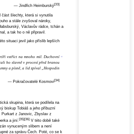
[33]
— Jindřich Heimburský
část šlechty, která si vynutila
ouho a stále zvyšoval nároky,
Habsburský, Václavův rádce, tchán a
l, a tak ho o ně připravil.
o situaci jevil jako příslib lepších
ytíři vstříct na mnoho mil. Duchovní
“
ítali ho slavně v procesí před branou
hymny a písně, a lid zpíval „Hospodin
[34]
— Pokračovatelé Kosmovi
tická skupina, která se podílela na
ký biskup Tobiáš a jeho příbuzní
Purkart z Janovic, Zbyslav z
[35]
[36]
rka a jiní.
V této době také
vázán vynuceným slibem a není
tupné za správu Čech. Poté, co se k