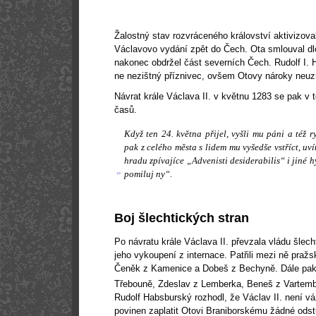
Žalostný stav rozvráceného království aktivizoval 
Václavovo vydání zpět do Čech. Ota smlouval dl
nakonec obdržel část severních Čech. Rudolf I. 
ne nezištný příznivec, ovšem Otovy nároky neuzna
Návrat krále Václava II. v květnu 1283 se pak v tét
časů.
Když ten 24. května přijel, vyšli mu páni a též r
pak z celého města s lidem mu vyšedše vstříct, uv
hradu zpívajíce „Advenisti desiderabilis“ i jiné 
„
pomiluj ny“.
Boj šlechtických stran
Po návratu krále Václava II. převzala vládu šlech
jeho vykoupení z internace. Patřili mezi ně pražs
Čeněk z Kamenice a Dobeš z Bechyně. Dále pak 
Třebouně, Zdeslav z Lemberka, Beneš z Vartembe
Rudolf Habsburský rozhodl, že Václav II. není 
povinen zaplatit Otovi Braniborskému žádné ods