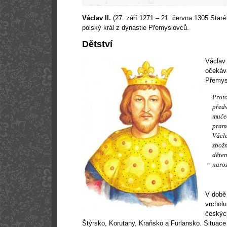
Václav II.
(27. září 1271 – 21. června 1305 Staré
polský král z dynastie Přemyslovců.
Dětství
Václav 
očekáv
Přemysl
Proto
před
mučed
pram
Václa
zbož
dět
„
naroz
V době 
vrchol
českýc
Štýrsko, Korutany, Kraňsko a Furlansko. Situace 