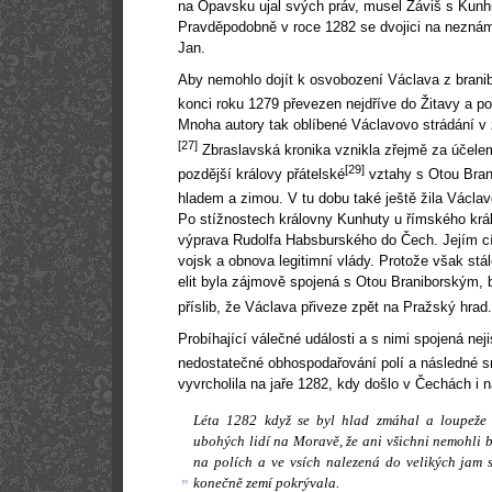
na Opavsku ujal svých práv, musel Záviš s Kunh
Pravděpodobně v roce 1282 se dvojici na nezná
Jan.
Aby nemohlo dojít k osvobození Václava z branib
konci roku 1279 převezen nejdříve do Žitavy a po
Mnoha autory tak oblíbené Václavovo strádání v 
[27]
Zbraslavská kronika vznikla zřejmě za účele
[29]
pozdější královy přátelské
vztahy s Otou Bran
hladem a zimou. V tu dobu také ještě žila Václa
Po stížnostech královny Kunhuty u římského král
výprava Rudolfa Habsburského do Čech. Jejím cí
vojsk a obnova legitimní vlády. Protože však stá
elit byla zájmově spojená s Otou Braniborským,
příslib, že Václava přiveze zpět na Pražský hrad.
Probíhající válečné události a s nimi spojená nej
nedostatečné obhospodařování polí a následné sn
vyvrcholila na jaře 1282, kdy došlo v Čechách i
Léta 1282 když se byl hlad zmáhal a loupeže p
ubohých lidí na Moravě, že ani všichni nemohli b
na polích a ve vsích nalezená do velikých jam 
„
konečně zemí pokrývala.