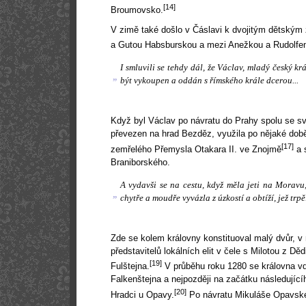
[14]
Broumovsko.
V zimě také došlo v Čáslavi k dvojitým dětský
a Gutou Habsburskou a mezi Anežkou a Rudolf
I smluvili se tehdy dál, že Václav, mladý český kr
„
být vykoupen a oddán s římského krále dcerou...
Když byl Václav po návratu do Prahy spolu se 
převezen na hrad Bezděz, využila po nějaké době
[17]
zemřelého Přemysla Otakara II. ve Znojmě
a 
Braniborského.
A vydavši se na cestu, když měla jeti na Moravu
„
chytře a moudře vyvázla z úzkostí a obtíží, jež trp
Zde se kolem královny konstituoval malý dvůr, v
představitelů lokálních elit v čele s Milotou z D
[19]
Fulštejna.
V průběhu roku 1280 se královna vd
Falkenštejna a nejpozději na začátku následující
[20]
Hradci u Opavy.
Po návratu Mikuláše Opavskéh