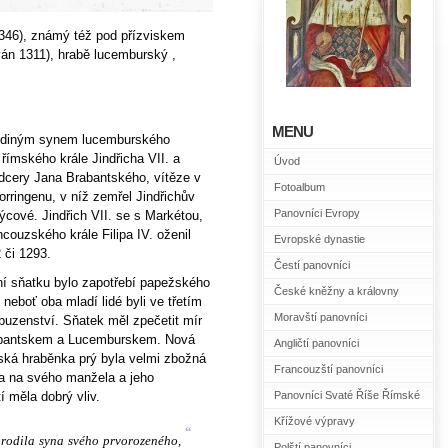
1346), známý též pod přízviskem
ván 1311), hrabě lucemburský ,
MENU
jediným synem lucemburského
 římského krále Jindřicha VII. a
Úvod
dcery Jana Brabantského, vítěze v
Fotoalbum
orringenu, v níž zemřel Jindřichův
Panovníci Evropy
rýcové. Jindřich VII. se s Markétou,
ancouzského krále Filipa IV. oženil
Evropské dynastie
 či 1293.
Čestí panovníci
í sňatku bylo zapotřebí papežského
České kněžny a královny
 neboť oba mladí lidé byli ve třetím
Moravští panovníci
íbuzenství. Sňatek měl zpečetit mír
bantskem a Lucemburskem. Nová
Angličtí panovníci
ská hraběnka prý byla velmi zbožná
Francouzští panovníci
a na svého manžela a jeho
í měla dobrý vliv.
Panovníci Svaté Říše Římské
Křížové výpravy
“
orodila syna svého prvorozeného,
Polští panovníci