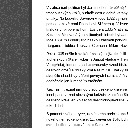
V zahraniční politice byl Jan mnohem úspěšnějš
francouzských králů, s nimiž dosud dobré vztahy
sňatky. Na Ludvíku Bavorovi v roce 1322 vymohl
pomoc v bitvě proti Fridrichovi Sličnému). V le
království připojena Horní Lužice a 1335 Vratislav
Slezska. Ve dvacátých a třicátých letech byl Jan 
roce 1331 mu císař jako říšskou zástavu potvrdil
Bergamo, Bobbio, Brescia, Cremona, Milán, Nova
Roku 1335 došlo k setkání polských (Kazimír III
a uherských (Karel Robert z Anjou) vládců v Tre
Visegrádu), kde se Jan Lucemburský vzdal titul
českých grošů a polský král Kazimír III. Veliký s
skončilo období vytváření pevných hranic států v
docházelo jen k menším změnám.
Kazimír III. uznal přímou vládu českého krále ve
lenní panství nad slezskými knížaty. Z celého S
českého krále jen knížectví svídnicko-javorské, k
roku 1353.
S pomocí svého strýce, trevírského arcibiskupa B
nového německého krále. 11. července 1346 by
syn, do dějin vstoupivší jako Karel IV.