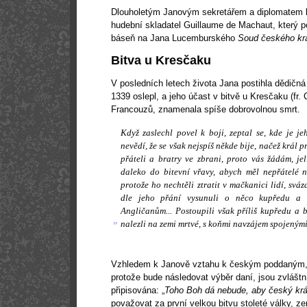
Dlouholetým Janovým sekretářem a diplomatem 
hudební skladatel Guillaume de Machaut, který po
báseň na Jana Lucemburského
Soud českého kr
Bitva u Kresčaku
V posledních letech života Jana postihla dědičná 
1339 oslepl, a jeho účast v bitvě u Kresčaku (fr. 
Francouzů, znamenala spíše dobrovolnou smrt.
Když zaslechl povel k boji, zeptal se, kde je j
nevědí, že se však nejspíš někde bije, načež král 
přáteli a bratry ve zbrani, proto vás žádám, je
daleko do bitevní vřavy, abych měl nepřátelé n
protože ho nechtěli ztratit v mačkanici lidí, svá
dle jeho přání vysunuli o něco kupředu a t
Angličanům... Postoupili však příliš kupředu a b
„
nalezli na zemi mrtvé, s koňmi navzájem spojenými
Vzhledem k Janově vztahu k českým poddaným, kd
protože bude následovat výběr daní, jsou zvláštn
připisována: „
Toho Boh dá nebude, aby český král
považovat za první velkou bitvu stoleté války, z