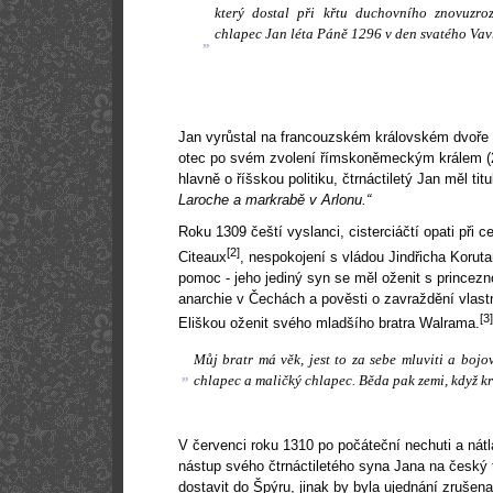
který dostal při křtu duchovního znovuzroz
chlapec Jan léta Páně 1296 v den svatého Vav
„
Jan vyrůstal na francouzském královském dvoře F
otec po svém zvolení římskoněmeckým králem (27
hlavně o říšskou politiku, čtrnáctiletý Jan měl tit
Laroche a markrabě v Arlonu.“
Roku 1309 čeští vyslanci, cisterciáčtí opati při c
[2]
Citeaux
, nespokojení s vládou Jindřicha Koruta
pomoc - jeho jediný syn se měl oženit s princezn
anarchie v Čechách a pověsti o zavraždění vlastn
[3]
Eliškou oženit svého mladšího bratra Walrama.
Můj bratr má věk, jest to za sebe mluviti a bojov
„
chlapec a maličký chlapec. Běda pak zemi, když král
V červenci roku 1310 po počáteční nechuti a nát
nástup svého čtrnáctiletého syna Jana na český t
dostavit do Špýru, jinak by byla ujednání zrušena