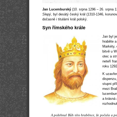
Jan Lucemburský
(10. srpna 1296 – 26. srpna 
Slepý
, byl desátý český král (1310-1346, koruno
dočasně i titulární král polský.
Syn římského krále
Jan byl 
hraběte a
Markéty, 
bitvě u W
otec a st
neteří fr
roku 1292
K uzavřen
dispenzu,
stupni př
mezi Bra
lucembur
a krásná 
rozhodnut
A požehnal Bůh této hraběnce, že počala a p