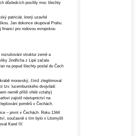
h důsledcích posílily moc šlechty
ský patriciát, který uzavřel
iškou. Jan dokonce okupoval Prahu.
oj financí pro rodovou evropskou
 rozrušování struktur země a
iky Jindřicha z Lipé začala
 Jan na popud šlechty poslal do Čech
arkrabě moravský, čímž zlegitimoval
í tzv. lucemburského dvojvládí.
em neměl příliš vřelé vztahy)
lovi zajistil nástupnictví na
 zlepšování poměrů v Čechách.
nice – první v Čechách. Roku 1344
ví, současně s tím bylo v Litomyšli
oval Karel IV.