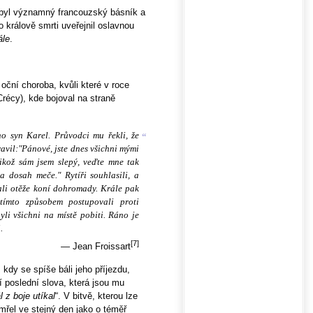
byl významný francouzský básník a
 králově smrti uveřejnil oslavnou
ále
.
oční choroba, kvůli které v roce
Crécy), kde bojoval na straně
eho syn Karel. Průvodci mu řekli, že
“
pravil:"Pánové, jste dnes všichni mými
likož sám jsem slepý, veďte mne tak
a dosah meče." Rytíři souhlasili, a
zali otěže koní dohromady. Krále pak
ímto způsobem postupovali proti
yli všichni na místě pobiti. Ráno je
.
[7]
— Jean Froissart
y se spíše báli jeho příjezdu,
í poslední slova, která jsou mu
 z boje utíkal
“. V bitvě, kterou lze
emřel ve stejný den jako o téměř