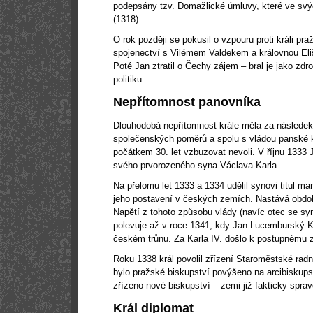
podepsány tzv. Domažlické úmluvy, které ve svýc
(1318).
O rok později se pokusil o vzpouru proti králi praž
spojenectví s Vilémem Valdekem a královnou El
Poté Jan ztratil o Čechy zájem – bral je jako zdr
politiku.
Nepřítomnost panovníka
Dlouhodobá nepřítomnost krále měla za následek
společenských poměrů a spolu s vládou panské kl
počátkem 30. let vzbuzovat nevoli. V říjnu 1333
svého prvorozeného syna Václava-Karla.
Na přelomu let 1333 a 1334 udělil synovi titul m
jeho postavení v českých zemích. Nastává obdob
Napětí z tohoto způsobu vlády (navíc otec se syn
polevuje až v roce 1341, kdy Jan Lucemburský Kar
českém trůnu. Za Karla IV. došlo k postupnému
Roku 1338 král povolil zřízení Staroměstské rad
bylo pražské biskupství povýšeno na arcibiskupst
zřízeno nové biskupství – zemi již fakticky sprav
Král diplomat