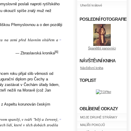
yslovně poslali naproti rytířského
Uherští králové
u okouzlí spíše zralý muž než
POSLEDNÍ FOTOGRAFIE
liškou Přemyslovnou a o den později
sta na zemi před hlavním oltářem a
“
Španělští panovníci
[6]
— Zbraslavská kronika
NÁVŠTĚVNÍ KNIHA
Návštěvní kniha
em roku přijal slib věrnosti od
naugurační diplom pro Čechy a
TOPLIST
ly zastávat v Čechám úřady lidem,
teří nežili na Moravě (což Jan
m z Aspeltu korunován českým
OBLÍBENÉ ODKAZY
MOJE DRUHÉ STRÁNKY
vem spanilý, v tváři "bílý a červený,
“
ech lidí, které v těch dobách zrodila
MALÍŘI POKOJŮ