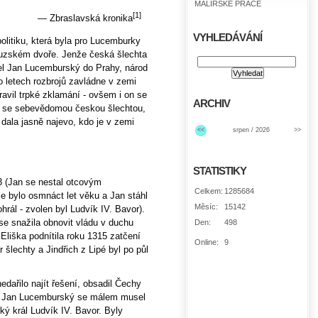
MALÍŘSKÉ PRÁCE
[1]
— Zbraslavská kronika
VYHLEDÁVÁNÍ
olitiku, která byla pro Lucemburky
couzském dvoře. Jenže česká šlechta
šel Jan Lucemburský do Prahy, národ
o letech rozbrojů zavládne v zemi
ravil trpké zklamání - ovšem i on se
ARCHIV
ít se sebevědomou českou šlechtou,
dala jasně najevo, kdo je v zemi
<<
srpen / 2026
>>
STATISTIKY
3 (Jan se nestal otcovým
Celkem:
1285684
e bylo osmnáct let věku a Jan stáhl
Měsíc:
15142
rál - zvolen byl Ludvík IV. Bavor).
 se snažila obnovit vládu v duchu
Den:
498
Eliška podnítila roku 1315 zatčení
Online:
9
 šlechty a Jindřich z Lipé byl po půl
dařilo najít řešení, obsadil Čechy
a a Jan Lucemburský se málem musel
ký král Ludvík IV. Bavor. Byly