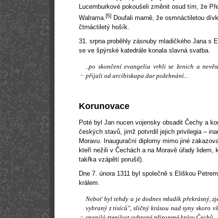
Lucemburkové pokoušeli změnit osud tím, že Přem
[5]
Walrama.
Doufali marně, že osmnáctiletou dívk
čtrnáctiletý hošík.
31. srpna proběhly zásnuby mladičkého Jana s E
se ve špýrské katedrále konala slavná svatba.
..po skončení evangelia vrhli se ženich a nevě
„
přijali od arcibiskupa dar požehnání...
Korunovace
Poté byl Jan nucen vojensky obsadit Čechy a konc
českých stavů, jimž potvrdil jejich privilegia – i
Moravu. Inaugurační diplomy mimo jiné zakazova
kteří nežili v Čechách a na Moravě úřady lidem, k
takřka vzápětí porušil).
Dne 7. února 1311 byl společně s Eliškou Petre
králem.
Neboť byl tehdy a je dodnes mladík překrásný, zje
vybraný z tisíců", sličný krásou nad syny skoro vš
„
spanilá ztepilost vybrané přirozené krásy Čechů...