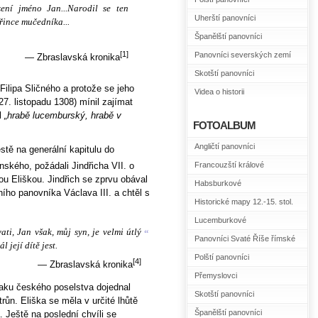
ení jméno Jan...Narodil se ten
Uherští panovníci
řince mučedníka...
Španělští panovníci
[1]
Panovníci severských zemí
— Zbraslavská kronika
Skotští panovníci
ilipa Sličného a protože se jeho
Videa o historii
. listopadu 1308) mínil zajímat
ul
„hrabě lucemburský, hrabě v
FOTOALBUM
Angličtí panovníci
estě na generální kapitulu do
nského, požádali Jindřicha VII. o
Francouzští králové
ou Eliškou. Jindřich se zprvu obával
Habsburkové
ího panovníka Václava III. a chtěl s
Historické mapy 12.-15. stol.
Lucemburkové
ati, Jan však, můj syn, je velmi útlý
“
Panovníci Svaté Říše římské
 její dítě jest.
Polští panovníci
[4]
— Zbraslavská kronika
Přemyslovci
laku českého poselstva dojednal
Skotští panovníci
růn. Eliška se měla v určité lhůtě
Španělští panovníci
. Ještě na poslední chvíli se