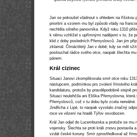
Jan se pokoušel vládnout s ohledem na říšskou p
prioritní a vzorem mu byl způsob vlády na fran
nechtěla silného panovníka. Když roku 1310 při
k němu vzhlížel s upřímnými nadějemi v to, že p
klid z doby posledních Přemyslovců. Jan jim přip
zklamal. Čtrnáctiletý Jan v době, kdy se měl sž
poslouchal rádce svého otce, naopak šlechta mu 
pánem.
Král cizinec
Situaci Janovi zkomplikovala smrt otce roku 131
nástupcem, podmínkou pro zvolení římského král
kandidaturu, protože by pravděpodobně stejně proh
Situaci neulehčila ani Eliška Přemyslovna, která
Přemyslovců, což v tu dobu bylo zcela nereálné. 
Jindřicha z Lipé, to naopak vyvolalo značný odpor
roce ve vězení na hradě Týřov osvobozen.
Král Jan odjel do Lucemburska a protože se mu ne
vojensky. Šlechta se proti králi znovu postavil
vzdát české koruny. Smír zprostředkoval až říms