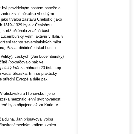
í: byl pravidelným hostem papeže a
 zintenzivnil několika vhodnými
 jako trvalou zástavu Chebsko (jako
tech 1319–1329 byla k Českému
, k níž přiléhala značná část
Lucemburský velmi aktivní v Itálii, v
 držení těchto severoitalských měst
ra, Pavia, dědičně získal Luccu.
. Veliký), českých (Jan Lucemburský)
nčíně (pokračovalo pak ve
u
polský král
za náhradu 20 tisíc kop
e vzdal Slezska, tím se prakticky
e střední Evropě a dále pak
 Vratislavsku a Hlohovsku i jeho
lezska neuznalo lenní svrchovanost
teré bylo připojeno až za Karla IV.
alduina, Jan připravoval volbu
l římskoněmeckým králem zvolen