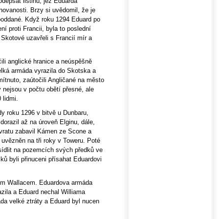
odepsat listinu, jež Eduarda
ovanosti. Brzy si uvědomil, že je
ddané. Když roku 1294 Eduard po
 proti Francii, byla to poslední
 Skotové uzavřeli s Francií mír a
ili anglické hranice a neúspěšně
elká armáda vyrazila do Skotska a
ítnuto, zaútočili Angličané na město
y nejsou v počtu obětí přesné, ale
 lidmi.
y roku 1296 v bitvě u Dunbaru,
dorazil až na úroveň Elginu, dále,
návratu zabavil Kámen ze Scone a
 uvězněn na tři roky v Toweru. Poté
sídlit na pozemcích svých předků ve
ků byli přinuceni přísahat Eduardovi
amem Wallacem. Eduardova armáda
azila a Eduard nechal Williama
máda velké ztráty a Eduard byl nucen