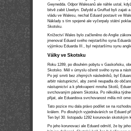
Gwynedda. Odpor Walesanů ale náhle ustal, kdy
bitvě zabit Llwelyn. Dafydd a Gruffud byli zajati
vládu ve Walesu, nechal Eduard postavit ve Wal
Náklady s tím spojené ale vyčerpaly státní pokla
Skotsku.
Knížectví Wales bylo začleněno do Anglie zákon
jmenoval Eduard svého nejstaršího syna Eduarda
výjimkou Eduarda III., byl nejstaršímu synu angli
Války ve Skotsku
Roku 1289, po dlouhém pobytu v Gaskoňsku, obrá
Skotsko. Měl v úmyslu oženit svého syna a nás
Po její smrti bez zřejmých následníků, byl Edua
arbitr nástupnictví, aby země neupadla do občan
nástupnictví a k překvapení mnoha Skotů, Eduard 
svrchovaným pánem Skotska. Po několika týdnec
přijat, ale Eduardova svrchovanost měla mít ome
Tato pozice mu dala právo podílet se na rozhod
králem. Po dlouhých vyjednáváních se Eduard při
Ten byl 30. listopadu 1292 korunován skotským 
Po jeho korunovaci ale Eduard odmítl, že by je