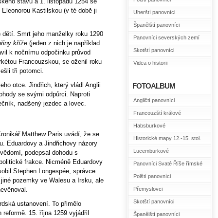
řského stavu a 1. listopadu 1254 se
 Eleonorou Kastilskou (v té době ji
Uherští panovníci
Španělští panovníci
) dětí. Smrt jeho manželky roku 1290
Panovníci severských zemí
řiny kříže
(jeden z nich je například
Skotští panovníci
vil k nočnímu odpočinku průvod
arkétou Francouzskou, se oženil roku
Videa o historii
šli tři potomci.
o otce. Jindřich, který vládl Anglii
FOTOALBUM
ohody se svými odpůrci. Naproti
Angličtí panovníci
ečník, nadšený jezdec a lovec.
Francouzští králové
Habsburkové
Kronikář Matthew Paris uvádí, že se
Historické mapy 12.-15. stol.
. Eduardovy a Jindřichovy názory
Lucemburkové
a vědomí, podepsal dohodu s
politické frakce. Nicméně Eduardovy
Panovníci Svaté Říše římské
obil Stephen Longespée, správce
Polští panovníci
 jiné pozemky ve Walesu a Irsku, ale
nevěnoval.
Přemyslovci
Skotští panovníci
rdská ustanovení. To přimělo
 reformě. 15. října 1259 vyjádřil
Španělští panovníci