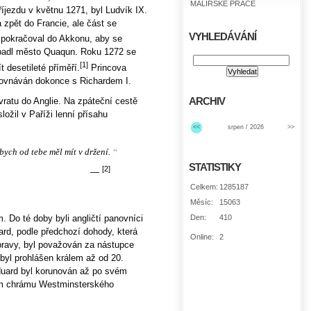
MALÍŘSKÉ PRÁCE
říjezdu v květnu 1271, byl Ludvík IX.
 zpět do Francie, ale část se
VYHLEDÁVÁNÍ
 pokračoval do Akkonu, aby se
napadl město Quaqun. Roku 1272 se
[1]
 desetileté příměří.
Princova
srovnáván dokonce s Richardem I.
vratu do Anglie. Na zpáteční cestě
ARCHIV
ložil v Paříži lenní přísahu
<<
srpen / 2026
>>
 bych od tebe měl mít v držení.
“
STATISTIKY
[2]
—
Celkem:
1285187
Měsíc:
15063
Den:
410
. Do té doby byli angličtí panovníci
ard, podle předchozí dohody, která
Online:
2
pravy, byl považován za nástupce
 byl prohlášen králem až od 20.
Eduard byl korunován až po svém
ém chrámu Westminsterského