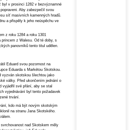
ž byl v prosinci 1282 v bezvýznamné
 a popraveni. Aby zabezpečil svou
esu síť masivních kamenných hradů.
dnu a přispěly k jeho neúspěchu ve
em z roku 1284 a roku 1301
 princem z Walesu. Od té doby, s
ckých panovníků tento titul udělen.
til Eduard svou pozornost na
tupce Eduarda s Markétou Skotskou.
rd vyzván skotskou šlechtou jako
ské války. Před ukončením jednání o
vyjádřil své přání, aby se stal
h vyjednávání byl tento požadavek
zené trvání.
ování, kdo má být novým skotským
klonil na stranu Jana Skotského.
králem.
ho svrchovanost nad Skotskem měly