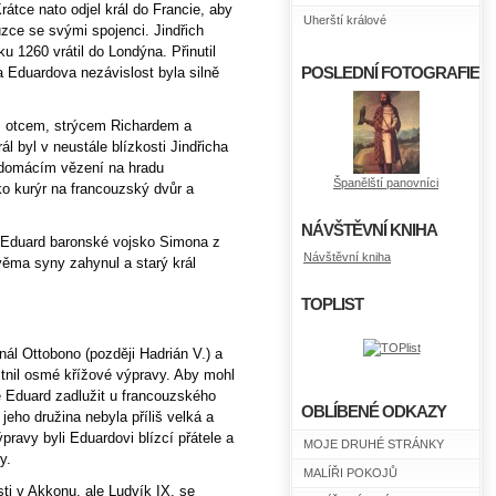
átce nato odjel král do Francie, aby
Uherští králové
zce se svými spojenci. Jindřich
oku 1260 vrátil do Londýna. Přinutil
 Eduardova nezávislost byla silně
POSLEDNÍ FOTOGRAFIE
s otcem, strýcem Richardem a
l byl v neustále blízkosti Jindřicha
v domácím vězení na hradu
Španělští panovníci
ko kurýr na francouzský dvůr a
NÁVŠTĚVNÍ KNIHA
 Eduard baronské vojsko Simona z
Návštěvní kniha
dvěma syny zahynul a starý král
TOPLIST
nál Ottobono (později Hadrián V.) a
tnil osmé křížové výpravy. Aby mohl
e Eduard zadlužit u francouzského
OBLÍBENÉ ODKAZY
jeho družina nebyla příliš velká a
pravy byli Eduardovi blízcí přátele a
MOJE DRUHÉ STRÁNKY
y.
MALÍŘI POKOJŮ
i v Akkonu, ale Ludvík IX. se