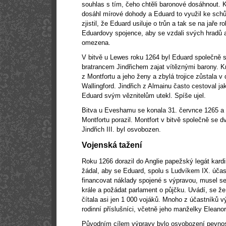
souhlas s tím, čeho chtěli baronové dosáhnout. Kr
dosáhl mírové dohody a Eduard to využil ke schů
zjistil, že Eduard usiluje o trůn a tak se na jaře r
Eduardovy spojence, aby se vzdali svých hradů a
omezena.
V bitvě u Lewes roku 1264 byl Eduard společně 
bratrancem Jindřichem zajat vítěznými barony. Krá
z Montfortu a jeho ženy a zbylá trojice zůstala 
Wallingford. Jindřich z Almainu často cestoval ja
Eduard svým věznitelům utekl. Spíše ujel.
Bitva u Eveshamu se konala 31. červnce 1265 a
Montfortu porazil. Montfort v bitvě společně se 
Jindřich III. byl osvobozen.
Vojenská tažení
Roku 1266 dorazil do Anglie papežský legát kardi
žádal, aby se Eduard, spolu s Ludvíkem IX. účas
financovat náklady spojené s výpravou, musel s
krále a požádat parlament o půjčku. Uvádí, se že 
čítala asi jen 1 000 vojáků. Mnoho z účastníků vý
rodinní příslušníci, včetně jeho manželky Eleanor
Původním cílem výpravy bylo osvobození pevnost