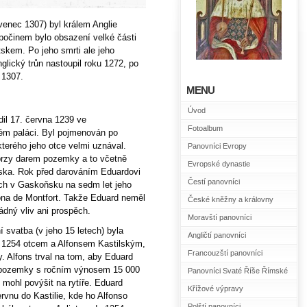
venec 1307) byl králem Anglie
počinem bylo obsazení velké části
skem. Po jeho smrti ale jeho
nglický trůn nastoupil roku 1272, po
u 1307.
MENU
Úvod
il 17. června 1239 ve
Fotoalbum
m paláci. Byl pojmenován po
 kterého jeho otce velmi uznával.
Panovníci Evropy
brzy darem pozemky a to včetně
Evropské dynastie
ska. Rok před darováním Eduardovi
Čestí panovníci
ich v Gaskoňsku na sedm let jeho
a de Montfort. Takže Eduard neměl
České kněžny a královny
dný vliv ani prospěch.
Moravští panovníci
 svatba (v jeho 15 letech) byla
Angličtí panovníci
 1254 otcem a Alfonsem Kastilským,
Francouzští panovníci
. Alfons trval na tom, aby Eduard
 pozemky s ročním výnosem 15 000
Panovníci Svaté Říše Římské
mohl povýšit na rytíře. Eduard
Křížové výpravy
rvnu do Kastilie, kde ho Alfonso
Polští panovníci