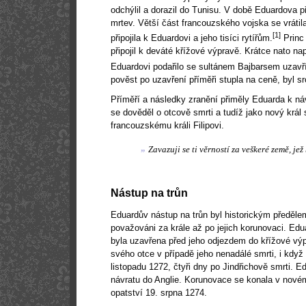
odchýlil a dorazil do Tunisu. V době Eduardova p
mrtev. Větší část francouzského vojska se vrátila
[1]
připojila k Eduardovi a jeho tisíci rytířům.
Princ
připojil k deváté křížové výpravě. Krátce nato 
Eduardovi podařilo se sultánem Bajbarsem uzavřít
pověst po uzavření příměři stupla na ceně, byl 
Příměří a následky zranění přiměly Eduarda k ná
se dověděl o otcově smrti a tudíž jako nový král s
francouzskému králi Filipovi.
„
Zavazuji se ti věrností za veškeré země, jež
Nástup na trůn
Eduardův nástup na trůn byl historickým předělem
považováni za krále až po jejich korunovaci. Edu
byla uzavřena před jeho odjezdem do křížové vý
svého otce v případě jeho nenadálé smrti, i když
listopadu 1272, čtyři dny po Jindřichově smrti. 
návratu do Anglie. Korunovace se konala v nov
opatství 19. srpna 1274.