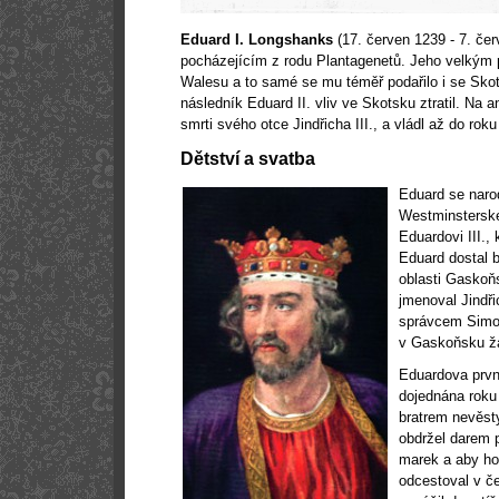
Eduard I. Longshanks
(17. červen 1239 - 7. čer
pocházejícím z rodu Plantagenetů. Jeho velkým 
Walesu a to samé se mu téměř podařilo i se Skot
následník Eduard II. vliv ve Skotsku ztratil. Na a
smrti svého otce Jindřicha III., a vládl až do rok
Dětství a svatba
Eduard se narod
Westminsterské
Eduardovi III.,
Eduard dostal 
oblasti Gaskoň
jmenoval Jindř
správcem Simon
v Gaskoňsku žá
Eduardova první
dojednána roku
bratrem nevěsty
obdržel darem
marek a aby ho 
odcestoval v če