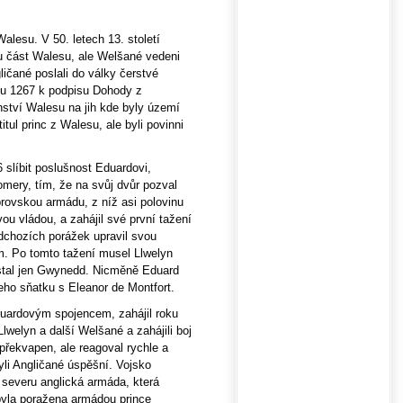
lesu. V 50. letech 13. století
kou část Walesu, ale Welšané vedeni
ličané poslali do války čerstvé
oku 1267 k podpisu Dohody z
anství Walesu na jih kde byly území
itul princ z Walesu, ale byli povinni
 slíbit poslušnost Eduardovi,
omery, tím, že na svůj dvůr pozval
rovskou armádu, z níž asi polovinu
vou vládou, a zahájil své první tažení
dchozích porážek upravil svou
. Po tomto tažení musel Llwelyn
ůstal jen Gwynedd. Nicměně Eduard
 jeho sňatku s Eleanor de Montfort.
Eduardovým spojencem, zahájil roku
Llwelyn a další Welšané a zahájili boj
překvapen, ale reagoval rychle a
li Angličané úspěšní. Vojsko
 severu anglická armáda, která
byla poražena armádou prince