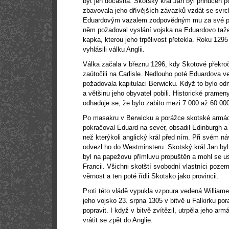
být jen dočasná. Skotský král Jan byl přinucen p
zbavovala jeho dřívějších závazků vzdát se svrch
Eduardovým vazalem zodpovědným mu za své po
něm požadoval vyslání vojska na Eduardovo tažení
kapka, kterou jeho trpělivost přetekla. Roku 1295
vyhlásili válku Anglii.
Válka začala v březnu 1296, kdy Skotové překroč
zaútočili na Carlisle. Nedlouho poté Eduardova v
požadovala kapitulaci Berwicku. Když to bylo odm
a většinu jeho obyvatel pobili. Historické pramen
odhaduje se, že bylo zabito mezi 7 000 až 60 000
Po masakru v Berwicku a porážce skotské armád
pokračoval Eduard na sever, obsadil Edinburgh a 
než kterýkoli anglický král před ním. Při svém 
odvezl ho do Westminsteru. Skotský král Jan byl
byl na papežovu přímluvu propuštěn a mohl se u
Francii. Všichni skotští svobodní vlastníci pozem
věrnost a ten poté řídli Skotsko jako provincii.
Proti této vládě vypukla vzpoura vedená Willi
jeho vojsko 23. srpna 1305 v bitvě u Falkirku por
popravit. I když v bitvě zvítězil, utrpěla jeho ar
vrátit se zpět do Anglie.