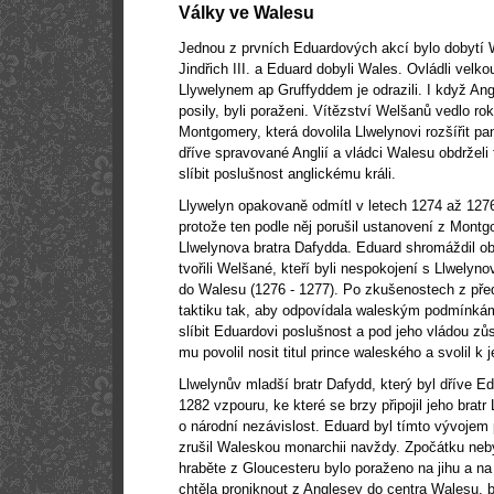
Války ve Walesu
Jednou z prvních Eduardových akcí bylo dobytí Wa
Jindřich III. a Eduard dobyli Wales. Ovládli vel
Llywelynem ap Gruffyddem je odrazili. I když Ang
posily, byli poraženi. Vítězství Welšanů vedlo r
Montgomery, která dovolila Llwelynovi rozšířit p
dříve spravované Anglií a vládci Walesu obdrželi t
slíbit poslušnost anglickému králi.
Llywelyn opakovaně odmítl v letech 1274 až 1276
protože ten podle něj porušil ustanovení z Montg
Llwelynova bratra Dafydda. Eduard shromáždil ob
tvořili Welšané, kteří byli nespokojení s Llwelyno
do Walesu (1276 - 1277). Po zkušenostech z pře
taktiku tak, aby odpovídala waleským podmínkám
slíbit Eduardovi poslušnost a pod jeho vládou z
mu povolil nosit titul prince waleského a svolil k
Llwelynův mladší bratr Dafydd, který byl dříve 
1282 vzpouru, ke které se brzy připojil jeho bratr 
o národní nezávislost. Eduard byl tímto vývojem 
zrušil Waleskou monarchii navždy. Zpočátku neby
hraběte z Gloucesteru bylo poraženo na jihu a na
chtěla proniknout z Anglesey do centra Walesu, 