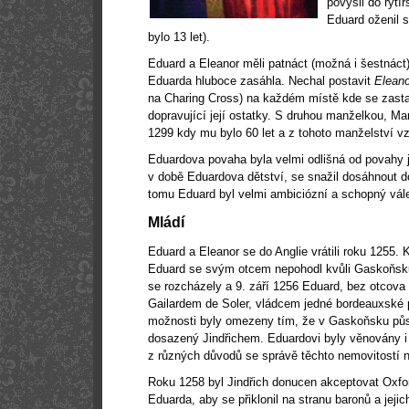
povýšil do rytí
Eduard oženil s
bylo 13 let).
Eduard a Eleanor měli patnáct (možná i šestnáct
Eduarda hluboce zasáhla. Nechal postavit
Eleano
na Charing Cross) na každém místě kde se zasta
dopravující její ostatky. S druhou manželkou, M
1299 kdy mu bylo 60 let a z tohoto manželství vze
Eduardova povaha byla velmi odlišná od povahy jeh
v době Eduardova dětství, se snažil dosáhnout d
tomu Eduard byl velmi ambiciózní a schopný vál
Mládí
Eduard a Eleanor se do Anglie vrátili roku 1255. 
Eduard se svým otcem nepohodl kvůli Gaskoňsku
se rozcházely a 9. září 1256 Eduard, bez otcov
Gailardem de Soler, vládcem jedné bordeauxské 
možnosti byly omezeny tím, že v Gaskoňsku půs
dosazený Jindřichem. Eduardovi byly věnovány i
z různých důvodů se správě těchto nemovitostí 
Roku 1258 byl Jindřich donucen akceptovat Oxfo
Eduarda, aby se přiklonil na stranu baronů a jejich