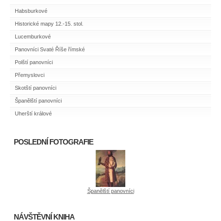
Habsburkové
Historické mapy 12.-15. stol.
Lucemburkové
Panovníci Svaté Říše římské
Polští panovníci
Přemyslovci
Skotští panovníci
Španělští panovníci
Uherští králové
POSLEDNÍ FOTOGRAFIE
Španělští panovníci
NÁVŠTĚVNÍ KNIHA