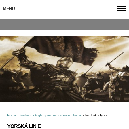
MENU
Úvod
»
Fotoalbum
»
Angličtí panovníci
»
Yorská linie
»
richarddukeofyork
YORSKÁ LINIE