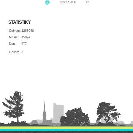
<<
srpen / 2026
>>
STATISTIKY
Celkem:
1285040
Měsíc:
15074
Den:
477
Online:
3