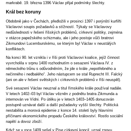
markrabě. 19. března
1396
Václav přijal podmínky šlechty.
Král bez koruny
Obdobně jako v Čechách, předložili v prosinci
1397
i porýnští kurfiřti
Václavovi soupis požadavků a stížností. Týkaly se Václavovy
nedůslednosti v řešení říšských problémů, církevní politiky, zejména
v otázce papežského schizmatu, ale i jeho postoje vůči bratrovi
Zikmundovi Lucemburskému, se kterým byl Václav v neustálých
konfliktech.
Na konci 90. let vznikla i v říši proti Václavovi koalice, jejíž činnost
vyvrcholila v srpnu
1400
rozhodnutím o sesazení Václava IV. z
německého trůnu s odůvodněním, že jde o krále „nepotřebného a
nečinného i nedbalého“. Jeho nástupcem se stal
Ruprecht III. Falcký
(ani on ale v řešení světských i církevních problémů v říši neuspěl).
Své sesazení Václav neuznal a titul římského krále používal nadále.
V letech 1402–03 byl Václav vězněn z podnětu bratra
Zikmunda
a
internován ve Vídni. Po útěku je v letech 1403–1405 donucován
postupně uznávat další a další požadavky vyšší šlechty. Politická
nestabilita a morová epidemie z konce 14. století byly hlavními
příčinami ekonomického propadu Českého království. Rostlo sociální
napětí a dovoz zboží.
Když se v roce
1409
sešel v Pise církevní koncil, uznal znovu