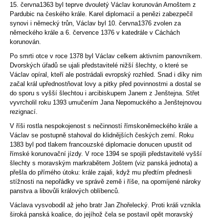
15. června
1363
byl teprve dvouletý Václav korunován
Arnoštem z
Pardubic
na českého krále. Karel diplomacií a penězi zabezpečil
synovi i německý trůn, Václav byl
10. června
1376
zvolen za
německého krále a 6. července
1376
v katedrále v
Cáchách
korunován.
Po smrti otce v roce
1378
byl Václav celkem aktivním panovníkem.
Dvorských úřadů se ujali představitelé nižší šlechty, o které se
Václav opíral, kteří ale postrádali evropský rozhled. Snad i díky nim
začal král upřednostňovat lovy a pitky před povinnostmi a dostal se
do sporu s vyšší šlechtou i arcibiskupem
Janem z Jenštejna
. Střet
vyvrcholil roku
1393
umučením
Jana Nepomuckého
a Jenštejnovou
rezignací.
V říši rostla nespokojenost s nečinností římskoněmeckého krále a
Václav se postupně stahoval do klidnějších českých zemí. Roku
1383
byl pod tlakem francouzské diplomacie donucen upustit od
římské korunovační jízdy. V roce
1394
se spojili představitelé vyšší
šlechty s moravským markrabětem
Joštem
(viz
panská jednota
) a
přešla do přímého útoku: krále zajali, když mu předtím přednesli
stížnosti na nepořádky ve správě země i říše, na opomíjené nároky
panstva a libovůli králových oblíbenců.
Václava vysvobodil až jeho bratr
Jan Zhořelecký
. Proti králi vznikla
široká panská koalice, do jejíhož čela se postavil opět moravský