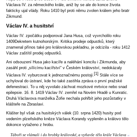
Václava IV. za německého krále, aniž by se ale do konce života
fakticky ujal vlády. Roku 1410 byl proti němu zvolen králem jeho bratr
Zikmund
.
Václav IV. a husitství
Václav IV. zpočátku podporoval
Jana Husa
, což vyvrcholilo roku
1409
Dekretem kutnohorským
. Kritika prodeje odpustků, který
znamenal přínos také pro královskou pokladnu, je odcizila - roku 1412
Václav zaštítil prodej odpustků.
Ani odsouzení Husa jako kacíře a naléhání koncilu i Zikmunda, aby
zasáhl proti „sílícímu kacířství“ v Českém království, nedokázaly
[1]
Václava IV. vyburcovat k jednoznačnému postoji.
Stále více se
uchyloval do ústraní, kde ho také zastihla zpráva o první pražské
defenestraci
. To u něj vyvolalo záchvat mozkové mrtvice nebo snad
epilepsie
. 16. 8. 1419 Václav IV. zemřel na
Novém Hradě u Kunratic
.
Druhá Václavova manželka
Žofie
nechala pohřbít jeho pozůstatky v
klášteře na
Zbraslavi
.
Klášter byl však za
husitských
válek (10. srpna 1420) husity pod
vedením plzeňského kněze
Václava Korandy
vypleněn a královo tělo
dokonce vytaženo z hrobu.
Táboři se vlámali i do hrobky královské, a vyňavše tělo krále Václava
“