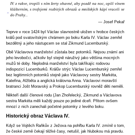
IV. z rakve, tropili s ním žerty ohavné, aby pozdě na noc, opilí vínem
klášterním, s trofejemi rozbitých obrazů a mnišských kápí vraceli se
„
do Prahy...
—
Josef Pekař
Teprve v roce
1424
byl Václav slavnostně uložen v hrobce českých
králů pod
svatovítským chrámem
po boku Karla IV. Václav zemřel
bezdětný a jeho nástupcem se stal
Zikmund Lucemburský
.
Obě Václavova manželství zůstala bez potomků. Nejsou známí ani
jeho levobočci, ačkoliv byl stejně náruživý jako většina mocných
mužů té doby. Neplodná manželství byla takříkajíc rodovou
indispozicí Lucemburků. Králův strýc
Václav Lucemburský
zemřel
bez legitimních potomků stejně jako Václavovy sestry
Markéta
,
Kateřina
, Alžběta a anglická královna
Anna
. Václavovi moravští
bratranci
Jošt Moravský
a
Prokop Lucemburský
rovněž děti neměli.
Někteří další členové rodu (
Jan Zhořelecký
,
Zikmund
a Václavova
sestra
Markéta
měli každý pouze po jediné dceři. Přitom ovšem
mnozí z nich zanechali početné potomky z levého boku.
Historický obraz Václava IV.
Když se
Vojtěch Raňkův z Ježova
na pohřbu
Karla IV.
zmínil o tom,
že české země čekají těžké časy, netušil, jak hlubokou má pravdu.