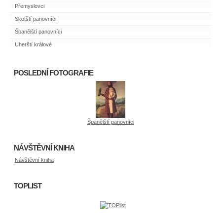
Přemyslovci
Skotští panovníci
Španělští panovníci
Uherští králové
POSLEDNÍ FOTOGRAFIE
Španělští panovníci
NÁVŠTĚVNÍ KNIHA
Návštěvní kniha
TOPLIST