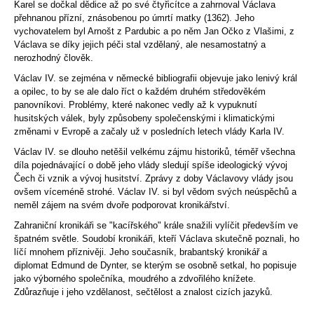
Karel se dočkal dědice až po své čtyřicítce a zahrnoval Václava
přehnanou přízní, znásobenou po úmrtí matky (
1362
). Jeho
vychovatelem byl
Arnošt z Pardubic
a po něm
Jan Očko z Vlašimi
, z
Václava se díky jejich péči stal vzdělaný, ale nesamostatný a
nerozhodný člověk.
Václav IV. se zejména v německé bibliografii objevuje jako lenivý král
a opilec, to by se ale dalo říct o každém druhém středověkém
panovníkovi. Problémy, které nakonec vedly až k vypuknutí
husitských válek
, byly způsobeny společenskými i klimatickými
změnami v Evropě a začaly už v posledních letech vlády Karla IV.
Václav IV. se dlouho netěšil velkému zájmu historiků, téměř všechna
díla pojednávající o době jeho vlády sledují spíše ideologický vývoj
Čech či vznik a vývoj
husitství
. Zprávy z doby Václavovy vlády jsou
ovšem víceméně strohé. Václav IV. si byl vědom svých neúspěchů a
neměl zájem na svém dvoře podporovat kronikářství.
Zahraniční kronikáři se "kacířského" krále snažili vylíčit především ve
špatném světle. Soudobí kronikáři, kteří Václava skutečně poznali, ho
líčí mnohem příznivěji. Jeho současník, brabantský kronikář a
diplomat
Edmund de Dynter
, se kterým se osobně setkal, ho popisuje
jako výborného společníka, moudrého a zdvořilého knížete.
Zdůrazňuje i jeho vzdělanost, sečtělost a znalost cizích jazyků.