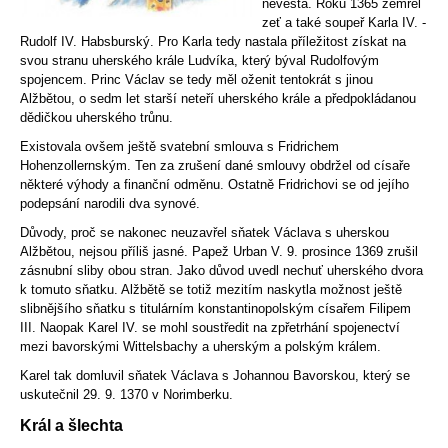
nevěsta. Roku
1365
zemřel
zeť a také soupeř Karla IV. -
Rudolf IV. Habsburský
. Pro Karla tedy nastala příležitost získat na
svou stranu uherského krále
Ludvíka
, který býval Rudolfovým
spojencem. Princ Václav se tedy měl oženit tentokrát s jinou
Alžbětou, o sedm let starší neteří uherského krále a předpokládanou
dědičkou uherského trůnu.
Existovala ovšem ještě svatební smlouva s Fridrichem
Hohenzollernským. Ten za zrušení dané smlouvy obdržel od císaře
některé výhody a finanční odměnu. Ostatně Fridrichovi se od jejího
podepsání narodili dva synové.
Důvody, proč se nakonec neuzavřel sňatek Václava s uherskou
Alžbětou, nejsou příliš jasné. Papež
Urban V.
9. prosince 1369 zrušil
zásnubní sliby obou stran. Jako důvod uvedl nechuť uherského dvora
k tomuto sňatku. Alžbětě se totiž mezitím naskytla možnost ještě
slibnějšího sňatku s titulárním konstantinopolským císařem
Filipem
III.
Naopak Karel IV. se mohl soustředit na zpřetrhání spojenectví
mezi bavorskými
Wittelsbachy
a uherským a polským králem.
Karel tak domluvil sňatek Václava s
Johannou Bavorskou
, který se
uskutečnil 29. 9. 1370 v
Norimberku
.
Král a šlechta