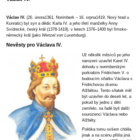
Václav IV.
(
26. února
1361
,
Norimberk
–
16. srpna
1419
,
Nový hrad u
Kunratic
) byl syn a dědic
Karla IV.
a jeho třetí manželky
Anny
Svídnické
,
český král
(
1378
-
1419
), v letech
1376
–
1400
byl římsko-
německý král (jako
Wenzel von Luxemburg
).
Nevěsty pro Václava IV.
Už několik měsíců po jeho
narození uzavřel Karel IV.
dohodu s norimberským
purkrabím
Fridrichem V.
o
budoucím sňatku Václava s
Fridrichovou dcerou
Alžbětou. Tento sňatek měl
být uzavřen do deseti let, a
pokud by jedno z dětí
zemřelo, na řadě byli další
sourozenci Václava nebo
Alžběty.
Politika tomu ovšem chtěla
jinak a na scénu přišla jiná