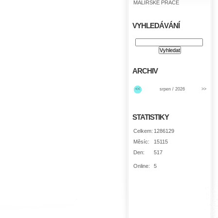
MALÍŘSKÉ PRÁCE
VYHLEDÁVÁNÍ
ARCHIV
<<
srpen / 2026
>>
STATISTIKY
Celkem:
1286129
Měsíc:
15115
Den:
517
Online:
5