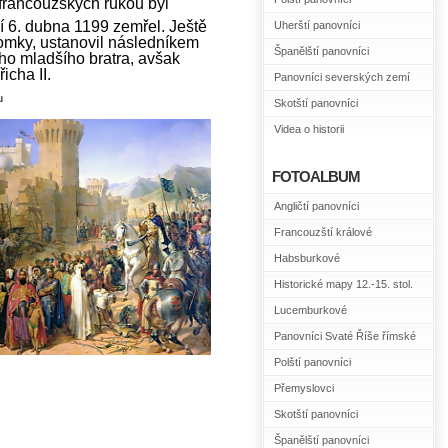
francouzských rukou byl
í 6. dubna 1199 zemřel. Ještě
Uherští panovníci
tomky, ustanovil následníkem
Španělští panovníci
ho mladšího bratra, avšak
icha II.
Panovníci severských zemí
u
Skotští panovníci
Videa o historii
FOTOALBUM
Angličtí panovníci
Francouzští králové
Habsburkové
Historické mapy 12.-15. stol.
Lucemburkové
Panovníci Svaté Říše římské
Polští panovníci
Přemyslovci
Skotští panovníci
Španělští panovníci