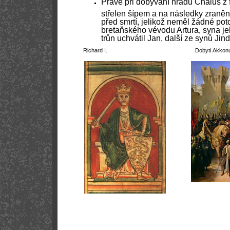
Právě při dobývání hradu Chalus z 
střelen šípem a na následky zraněn
před smrtí, jelikož neměl žádné po
bretaňského vévodu Artura, syna je
trůn uchvátil Jan, další ze synů Jindř
Richard I. Dobytí Akkon