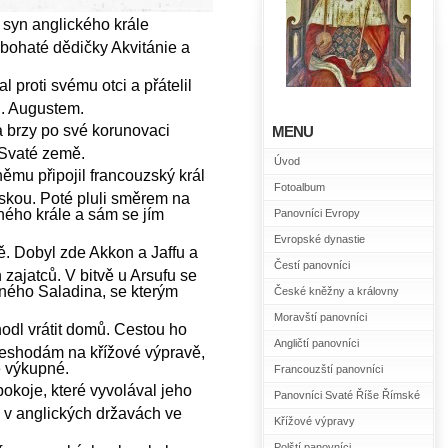
o syn anglického krále
, bohaté dědičky Akvitánie a
l proti svému otci a přátelil
I. Augustem.
a brzy po své korunovaci
MENU
o Svaté země.
Úvod
 němu připojil francouzský král
Fotoalbum
rskou. Poté pluli směrem na
ného krále a sám se jím
Panovníci Evropy
Evropské dynastie
ě. Dobyl zde Akkon a Jaffu a
Čestí panovníci
zajatců. V bitvě u Arsufu se
eného Saladina, se kterým
České kněžny a královny
Moravští panovníci
odl vrátit domů. Cestou ho
Angličtí panovníci
neshodám na křížové výpravě,
é výkupné.
Francouzští panovníci
pokoje, které vyvolával jeho
Panovníci Svaté Říše Římské
ál v anglických državách ve
Křížové výpravy
Polští panovníci