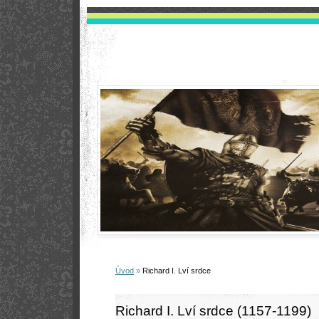
Úvod
»
Richard I. Lví srdce
Richard I. Lví srdce (1157-1199)