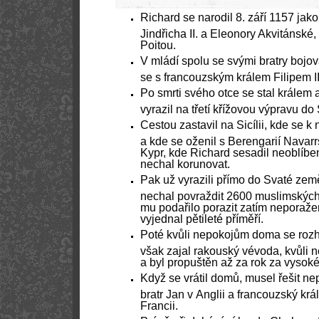
Richard se narodil 8. září 1157 jak
Jindřicha II. a Eleonory Akvitánské
Poitou.
V mládí spolu se svými bratry bojova
se s francouzským králem Filipem I
Po smrti svého otce se stal králem 
vyrazil na třetí křížovou výpravu d
Cestou zastavil na Sicílii, kde se k
a kde se oženil s Berengarií Navar
Kypr, kde Richard sesadil neoblíbe
nechal korunovat.
Pak už vyrazili přímo do Svaté zem
nechal povraždit 2600 muslimských 
mu podařilo porazit zatím neporaž
vyjednal pětileté příměří.
Poté kvůli nepokojům doma se rozh
však zajal rakouský vévoda, kvůli 
a byl propuštěn až za rok za vysok
Když se vrátil domů, musel řešit ne
bratr Jan v Anglii a francouzský kr
Francii.