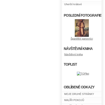
Uherští králové
POSLEDNÍ FOTOGRAFIE
Španělští panovníci
NÁVŠTĚVNÍ KNIHA
Návštěvní kniha
TOPLIST
OBLÍBENÉ ODKAZY
MOJE DRUHÉ STRÁNKY
MALÍŘI POKOJŮ