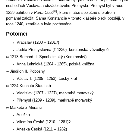
neshodách Václava a ctižádostivého Přemysla. Přemysl byl v roce
[6]
1239 pohřben v
Porta Coeli
, které matce společně s bratrem
pomáhal založit. Sama Konstancie v tomto klášteře o rok později, v
roce 1240, zemřela a byla pochována.
Potomci
Vratislav (1200 – 1201?)
Judita Přemyslovna († 1230), korutanská vévodkyně
∞ 1213 Bernard II. Sponheimský (Korutanský)
Anna Lehnická (1204 - 1265), polská kněžna
∞ Jindřich II. Pobožný
Václav I. (1205 - 1253), český král
∞ 1224 Kunhuta Štaufská
Vladislav (1207 - 1227), markrabě moravský
Přemysl (1209 - 1239), markrabě moravský
∞ Markéta z Meranu
Anežka
Vilemína Česká (1210 - 1281)?
Anežka Česká (1211 – 1282)