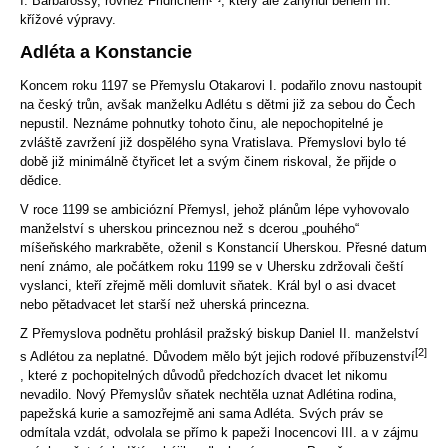
I. Barbarossy, rovněž Fridrichem
, který ale zahynul během III.
křížové výpravy.
Adléta a Konstancie
Koncem roku 1197 se Přemyslu Otakarovi I. podařilo znovu nastoupit
na český trůn, avšak manželku Adlétu s dětmi již za sebou do Čech
nepustil. Neznáme pohnutky tohoto činu, ale nepochopitelné je
zvláště zavržení již dospělého syna Vratislava. Přemyslovi bylo té
době již minimálně čtyřicet let a svým činem riskoval, že přijde o
dědice.
V roce 1199 se ambiciózní Přemysl, jehož plánům lépe vyhovovalo
manželství s uherskou princeznou než s dcerou „pouhého“
míšeňského markraběte, oženil s Konstancií Uherskou. Přesné datum
není známo, ale počátkem roku 1199 se v Uhersku zdržovali čeští
vyslanci, kteří zřejmě měli domluvit sňatek. Král byl o asi dvacet
nebo pětadvacet let starší než uherská princezna.
Z Přemyslova podnětu prohlásil pražský biskup Daniel II. manželství
[2]
s Adlétou za neplatné. Důvodem mělo být jejich rodové příbuzenství
, které z pochopitelných důvodů předchozích dvacet let nikomu
nevadilo. Nový Přemyslův sňatek nechtěla uznat Adlétina rodina,
papežská kurie a samozřejmě ani sama Adléta. Svých práv se
odmítala vzdát, odvolala se přímo k papeži Inocencovi III. a v zájmu