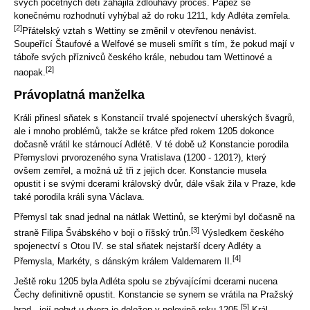
svých početných dětí zahájila zdlouhavý proces. Papež se
konečnému rozhodnutí vyhýbal až do roku 1211, kdy Adléta zemřela.
[2]
Přátelský vztah s Wettiny se změnil v otevřenou nenávist.
Soupeřící Štaufové a Welfové se museli smířit s tím, že pokud mají v
táboře svých příznivců českého krále, nebudou tam Wettinové a
[2]
naopak.
Právoplatná manželka
Králi přinesl sňatek s Konstancií trvalé spojenectví uherských švagrů,
ale i mnoho problémů, takže se krátce před rokem 1205 dokonce
dočasně vrátil ke stárnoucí Adlétě. V té době už Konstancie porodila
Přemyslovi prvorozeného syna Vratislava (1200 - 1201?), který
ovšem zemřel, a možná už tři z jejich dcer. Konstancie musela
opustit i se svými dcerami královský dvůr, dále však žila v Praze, kde
také porodila králi syna Václava.
Přemysl tak snad jednal na nátlak Wettinů, se kterými byl dočasně na
[3]
straně Filipa Švábského v boji o říšský trůn.
Výsledkem českého
spojenectví s Otou IV. se stal sňatek nejstarší dcery Adléty a
[4]
Přemysla, Markéty, s dánským králem Valdemarem II.
Ještě roku 1205 byla Adléta spolu se zbývajícími dcerami nucena
Čechy definitivně opustit. Konstancie se synem se vrátila na Pražský
[5]
hrad - její pobyt u dvora je doložen v polovině roku 1205.
Král