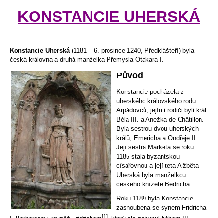
KONSTANCIE UHERSKÁ
Konstancie Uherská
(1181 – 6. prosince 1240, Předklášteří) byla
česká královna a druhá manželka Přemysla Otakara I.
Původ
Konstancie pocházela z
uherského královského rodu
Arpádovců, jejími rodiči byli král
Béla III. a Anežka de Châtillon.
Byla sestrou dvou uherských
králů, Emericha a Ondřeje II.
Její sestra Markéta se roku
1185 stala byzantskou
císařovnou a její teta Alžběta
Uherská byla manželkou
českého knížete Bedřicha.
Roku 1189 byla Konstancie
zasnoubena se synem Fridricha
[1]