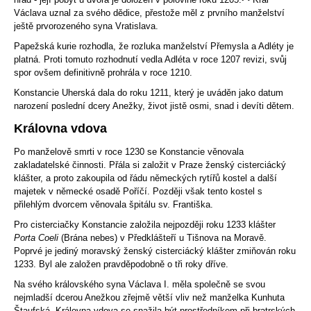
Václava uznal za svého dědice, přestože měl z prvního manželství
ještě prvorozeného syna Vratislava.
Papežská kurie rozhodla, že rozluka manželství Přemysla a Adléty je
platná. Proti tomuto rozhodnutí vedla Adléta v roce 1207 revizi, svůj
spor ovšem definitivně prohrála v roce 1210.
Konstancie Uherská dala do roku 1211, který je uváděn jako datum
narození poslední dcery Anežky, život jistě osmi, snad i devíti dětem.
Královna vdova
Po manželově smrti v roce 1230 se Konstancie věnovala
zakladatelské činnosti. Přála si založit v Praze ženský cisterciácký
klášter, a proto zakoupila od řádu německých rytířů kostel a další
majetek v německé osadě Poříčí. Později však tento kostel s
přilehlým dvorcem věnovala špitálu sv. Františka.
Pro cisterciačky Konstancie založila nejpozději roku 1233 klášter
Porta Coeli
(Brána nebes) v Předklášteří u Tišnova na Moravě.
Poprvé je jediný moravský ženský cisterciácký klášter zmiňován roku
1233. Byl ale založen pravděpodobně o tři roky dříve.
Na svého královského syna Václava I. měla společně se svou
nejmladší dcerou Anežkou zřejmě větší vliv než manželka Kunhuta
Štaufská. Královna vdova se snažila být prostředníkem při bratrských