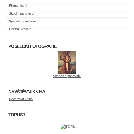
Přemyslovci
Skotští panovníci
Španělští panovníci
Uherští králové
POSLEDNÍ FOTOGRAFIE
Španělští panovníci
NÁVŠTĚVNÍ KNIHA
Návštěvní kniha
TOPLIST