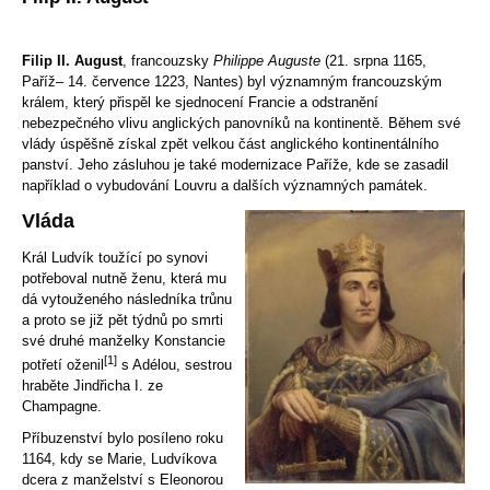
Filip II. August
, francouzsky
Philippe Auguste
(21. srpna 1165,
Paříž– 14. července 1223, Nantes) byl významným francouzským
králem, který přispěl ke sjednocení Francie a odstranění
nebezpečného vlivu anglických panovníků na kontinentě. Během své
vlády úspěšně získal zpět velkou část anglického kontinentálního
panství. Jeho zásluhou je také modernizace Paříže, kde se zasadil
například o vybudování Louvru a dalších významných památek.
Vláda
Král Ludvík toužící po synovi
potřeboval nutně ženu, která mu
dá vytouženého následníka trůnu
a proto se již pět týdnů po smrti
své druhé manželky Konstancie
[1]
potřetí oženil
s Adélou, sestrou
hraběte Jindřicha I. ze
Champagne.
Příbuzenství bylo posíleno roku
1164, kdy se Marie, Ludvíkova
dcera z manželství s Eleonorou