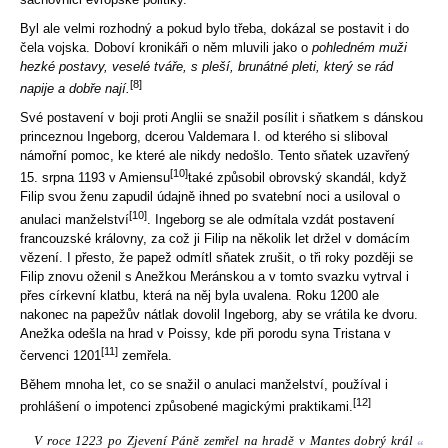
Byl ale velmi rozhodný a pokud bylo třeba, dokázal se postavit i do
čela vojska. Doboví kronikáři o něm mluvili jako o
pohledném muži
hezké postavy, veselé tváře, s pleší, brunátné pleti, který se rád
[8]
napije a dobře nají.
Své postavení v boji proti Anglii se snažil posílit i sňatkem s dánskou
princeznou Ingeborg, dcerou Valdemara I. od kterého si sliboval
námořní pomoc, ke které ale nikdy nedošlo. Tento sňatek uzavřený
[10]
15. srpna 1193 v Amiensu
také způsobil obrovský skandál, když
Filip svou ženu zapudil údajně ihned po svatební noci a usiloval o
[10]
anulaci manželství
. Ingeborg se ale odmítala vzdát postavení
francouzské královny, za což ji Filip na několik let držel v domácím
vězení. I přesto, že papež odmítl sňatek zrušit, o tři roky později se
Filip znovu oženil s Anežkou Meránskou a v tomto svazku vytrval i
přes církevní klatbu, která na něj byla uvalena. Roku 1200 ale
nakonec na papežův nátlak dovolil Ingeborg, aby se vrátila ke dvoru.
Anežka odešla na hrad v Poissy, kde při porodu syna Tristana v
[11]
červenci 1201
zemřela.
Během mnoha let, co se snažil o anulaci manželství, používal i
[12]
prohlášení o impotenci způsobené magickými praktikami.
V roce 1223 po Zjevení Páně zemřel na hradě v Mantes dobrý král
“