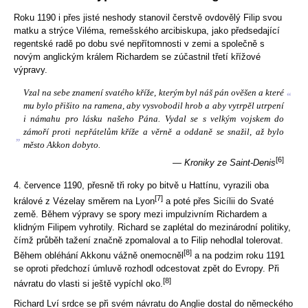
Roku 1190 i přes jisté neshody stanovil čerstvě ovdovělý Filip svou
matku a strýce Viléma, remešského arcibiskupa, jako předsedající
regentské radě po dobu své nepřítomnosti v zemi a společně s
novým anglickým králem Richardem se zúčastnil třetí křížové
výpravy.
Vzal na sebe znamení svatého kříže, kterým byl náš pán ověšen a které
“
mu bylo přišito na ramena, aby vysvobodil hrob a aby vytrpěl utrpení
i námahu pro lásku našeho Pána. Vydal se s velkým vojskem do
zámoří proti nepřátelům kříže a věrně a oddaně se snažil, až bylo
„
město Akkon dobyto.
[6]
—
Kroniky ze Saint-Denis
4. července 1190, přesně tři roky po bitvě u Hattínu, vyrazili oba
[7]
králové z Vézelay směrem na Lyon
a poté přes Sicílii do Svaté
země. Během výpravy se spory mezi impulzivním Richardem a
klidným Filipem vyhrotily. Richard se zaplétal do mezinárodní politiky,
čímž průběh tažení značně zpomaloval a to Filip nehodlal tolerovat.
[8]
Během obléhání Akkonu vážně onemocněl
a na podzim roku 1191
se oproti předchozí úmluvě rozhodl odcestovat zpět do Evropy. Při
[8]
návratu do vlasti si ještě vypíchl oko.
Richard Lví srdce se při svém návratu do Anglie dostal do německého