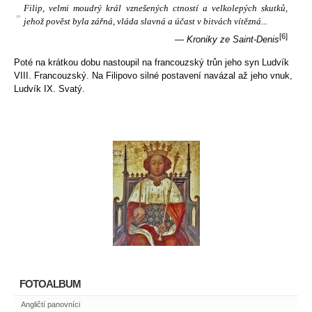
Filip, velmi moudrý král vznešených ctností a velkolepých skutků,
„
jehož pověst byla zářná, vláda slavná a účast v bitvách vítězná...
[6]
—
Kroniky ze Saint-Denis
Poté na krátkou dobu nastoupil na francouzský trůn jeho syn Ludvík
VIII. Francouzský. Na Filipovo silné postavení navázal až jeho vnuk,
Ludvík IX. Svatý.
FOTOALBUM
Angličtí panovníci