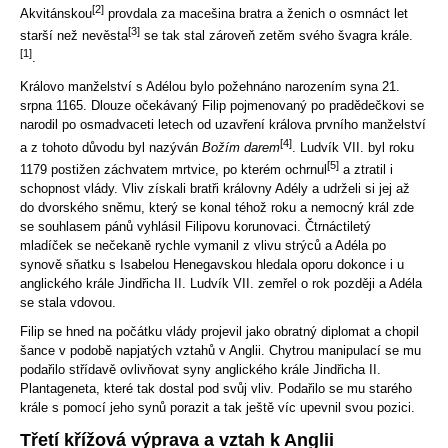
[2]
Akvitánskou
provdala za macešina bratra a ženich o osmnáct let
[3]
starší než nevěsta
se tak stal zároveň zetěm svého švagra krále.
[1]
.
Královo manželství s Adélou bylo požehnáno narozením syna 21.
srpna 1165. Dlouze očekávaný Filip pojmenovaný po pradědečkovi se
narodil po osmadvaceti letech od uzavření králova prvního manželství
[4]
a z tohoto důvodu byl nazýván
Božím darem
. Ludvík VII. byl roku
[5]
1179 postižen záchvatem mrtvice, po kterém ochrnul
a ztratil i
schopnost vlády. Vliv získali bratři královny Adély a udrželi si jej až
do dvorského sněmu, který se konal téhož roku a nemocný král zde
se souhlasem pánů vyhlásil Filipovu korunovaci. Čtrnáctiletý
mladíček se nečekaně rychle vymanil z vlivu strýců a Adéla po
synově sňatku s Isabelou Henegavskou hledala oporu dokonce i u
anglického krále Jindřicha II. Ludvík VII. zemřel o rok později a Adéla
se stala vdovou.
Filip se hned na počátku vlády projevil jako obratný diplomat a chopil
šance v podobě napjatých vztahů v Anglii. Chytrou manipulací se mu
podařilo střídavě ovlivňovat syny anglického krále Jindřicha II.
Plantageneta, které tak dostal pod svůj vliv. Podařilo se mu starého
krále s pomocí jeho synů porazit a tak ještě víc upevnil svou pozici.
Třetí křížová výprava a vztah k Anglii