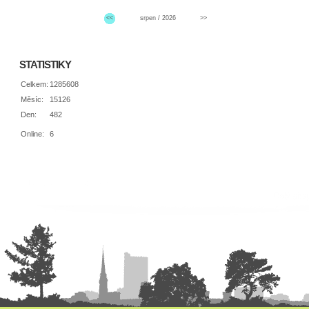
<<
srpen / 2026
>>
STATISTIKY
Celkem:
1285608
Měsíc:
15126
Den:
482
Online:
6