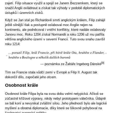
zajetí. Filip situace využil a spojil se Janem Bezzemkem, který se
snažil Anglii ovládnout a získat tak výhody v podobě diplomatických
ústupků i územních zisků.
Když se Jan stal po Richardově smrti anglickým králem, Filip zahájil
ještě silnější tlak a postupně oslaboval moc Anglie nejen na
kontinentu, ale podněcoval i vnitřní konflikty, které nadále oslabovaly
Janovu moc. Roku 1204 získal Normandii a roku 1206 už mu patřila
většina anglického území v severní Francii. Tuto svou snahu završil
roku 1214:
... porazil Filip, král Francie, při bitvě krále Otu, hraběte z Flander,
“
„
hraběte z Boulogne a několik dalších baronů
[9]
— poznámka ze Žaltáře Ingeborg Dánské
Tím se Francie stala vůdčí zemí v Evropě a Filip II. August tak
dokončil dílo, započaté jeho otcem.
Osobnost krále
Osobnost krále Filipa byla na svou dobu velmi netypická. Ačkoli se
zúčastnil křížové výpravy, nikdy nebyl prototypem válečníka. Údajně
se bál koní a nevynikal zvláštní silou. Jeho předností bylo ale logické
myšlení a obratná diplomacie, díky které se šikovně pohyboval na
šachovnici evropské politiky.