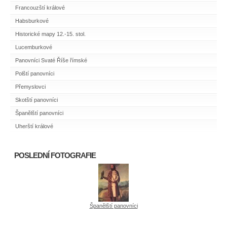
Francouzští králové
Habsburkové
Historické mapy 12.-15. stol.
Lucemburkové
Panovníci Svaté Říše římské
Polští panovníci
Přemyslovci
Skotští panovníci
Španělští panovníci
Uherští králové
POSLEDNÍ FOTOGRAFIE
Španělští panovníci