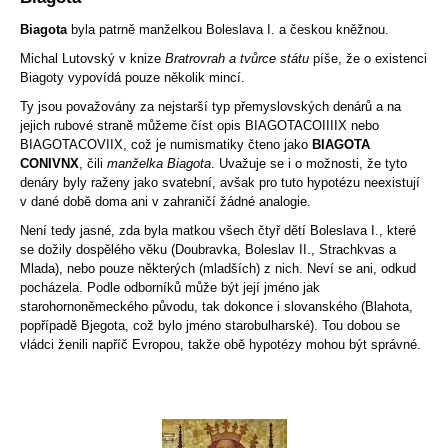
Biagota
byla patrně manželkou Boleslava I. a českou kněžnou.
Michal Lutovský v knize
Bratrovrah a tvůrce státu
píše, že o existenci
Biagoty vypovídá pouze několik mincí.
Ty jsou považovány za nejstarší typ přemyslovských denárů a na
jejich rubové straně můžeme číst opis BIAGOTACOIIIIX nebo
BIAGOTACOVIIX, což je numismatiky čteno jako
BIAGOTA
CONIVNX
, čili
manželka Biagota
. Uvažuje se i o možnosti, že tyto
denáry byly raženy jako svatební, avšak pro tuto hypotézu neexistují
v dané době doma ani v zahraničí žádné analogie.
Není tedy jasné, zda byla matkou všech čtyř dětí Boleslava I., které
se dožily dospělého věku (Doubravka, Boleslav II., Strachkvas a
Mlada), nebo pouze některých (mladších) z nich. Neví se ani, odkud
pocházela. Podle odborníků může být její jméno jak
starohornoněmeckého původu, tak dokonce i slovanského (Blahota,
popřípadě Bjegota, což bylo jméno starobulharské). Tou dobou se
vládci ženili napříč Evropou, takže obě hypotézy mohou být správné.