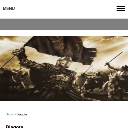
MENU
Úvod
»
Biagota
Biagota