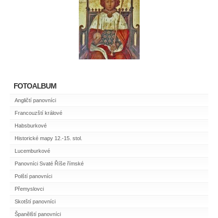
FOTOALBUM
Angličtí panovníci
Francouzští králové
Habsburkové
Historické mapy 12.-15. stol.
Lucemburkové
Panovníci Svaté Říše římské
Polští panovníci
Přemyslovci
Skotští panovníci
Španělští panovníci