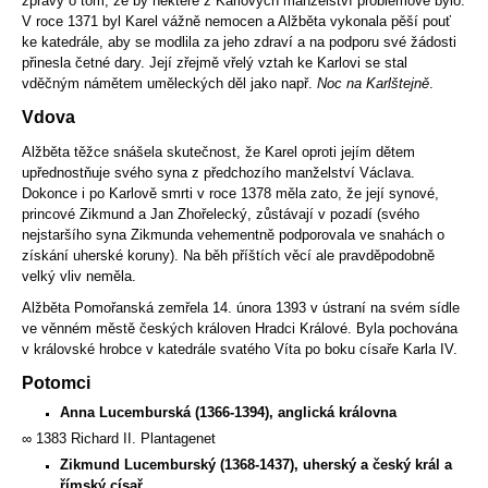
zprávy o tom, že by některé z Karlových manželství problémové bylo.
V roce 1371 byl Karel vážně nemocen a Alžběta vykonala pěší pouť
ke katedrále, aby se modlila za jeho zdraví a na podporu své žádosti
přinesla četné dary. Její zřejmě vřelý vztah ke Karlovi se stal
vděčným námětem uměleckých děl jako např.
Noc na Karlštejně
.
Vdova
Alžběta těžce snášela skutečnost, že Karel oproti jejím dětem
upřednostňuje svého syna z předchozího manželství Václava.
Dokonce i po Karlově smrti v roce 1378 měla zato, že její synové,
princové Zikmund a Jan Zhořelecký, zůstávají v pozadí (svého
nejstaršího syna Zikmunda vehementně podporovala ve snahách o
získání uherské koruny). Na běh příštích věcí ale pravděpodobně
velký vliv neměla.
Alžběta Pomořanská zemřela 14. února 1393 v ústraní na svém sídle
ve věnném městě českých královen Hradci Králové. Byla pochována
v královské hrobce v katedrále svatého Víta po boku císaře Karla IV.
Potomci
Anna Lucemburská (1366-1394), anglická královna
∞ 1383 Richard II. Plantagenet
Zikmund Lucemburský (1368-1437), uherský a český král a
římský císař