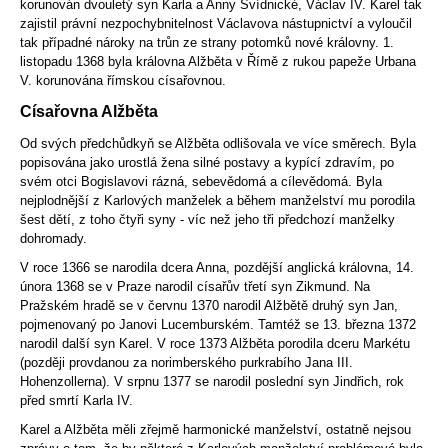
korunován dvouletý syn Karla a Anny Svídnické, Václav IV. Karel tak
zajistil právní nezpochybnitelnost Václavova nástupnictví a vyloučil
tak případné nároky na trůn ze strany potomků nové královny. 1.
listopadu 1368 byla královna Alžběta v Římě z rukou papeže Urbana
V. korunována římskou císařovnou.
Císařovna Alžběta
Od svých předchůdkyň se Alžběta odlišovala ve více směrech. Byla
popisována jako urostlá žena silné postavy a kypící zdravím, po
svém otci Bogislavovi rázná, sebevědomá a cílevědomá. Byla
nejplodnější z Karlových manželek a během manželství mu porodila
šest dětí, z toho čtyři syny - víc než jeho tři předchozí manželky
dohromady.
V roce 1366 se narodila dcera Anna, pozdější anglická královna, 14.
února 1368 se v Praze narodil císařův třetí syn Zikmund. Na
Pražském hradě se v červnu 1370 narodil Alžbětě druhý syn Jan,
pojmenovaný po Janovi Lucemburském. Tamtéž se 13. března 1372
narodil další syn Karel. V roce 1373 Alžběta porodila dceru Markétu
(později provdanou za norimberského purkrabího Jana III.
Hohenzollerna). V srpnu 1377 se narodil poslední syn Jindřich, rok
před smrtí Karla IV.
Karel a Alžběta měli zřejmě harmonické manželství, ostatně nejsou