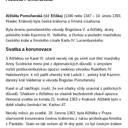
Alžběta Pomořanská
(též
Eliška
) (1346 nebo 1347 – 14. února 1393,
Hradec Králové) byla česká královna a římská císařovna.
Byla dcerou pomořanského vévody Bogislava V. a Alžběty, dcery
polského krále Kazimíra III. Velikého, a čtvrtou a poslední manželkou
českého krále a římského císaře Karla IV. Lucemburského.
Svatba a korunovace
S Alžbětou se Karel IV. oženil necelý rok po smrti své třetí manželky
Anny Svídnické mimo jiné z diplomatických důvodů: s úmyslem
rozbít protilucemburskou opozici vedenou vévodou Rudolfem IV.
Habsburským, k níž patřil uherský král Ludvík I., polský král Kazimír,
dánský král Valdemar a vévoda Bogislav Pomořanský.
Karel si už takříkajíc zvykl, že své sňatky vždy uzavíral z politických
důvodů. Sňatkem s Alžbětou se vlastně bezbolestně zbavil opozice.
Honosná svatba se konala 21. května 1363 v Krakově. Alžbětě bylo v
době sňatku šestnáct let, Karlovi 47.
Necelý měsíc po svatbě, 18. června 1363, byla Alžběta v Praze
slavnostně korunována českou královnou z rukou arcibiskupa Arnošta
z Pardubic. Stalo se tak ovšem až tři dny poté, co byl českým králem