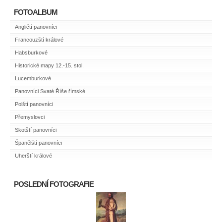
FOTOALBUM
Angličtí panovníci
Francouzští králové
Habsburkové
Historické mapy 12.-15. stol.
Lucemburkové
Panovníci Svaté Říše římské
Polští panovníci
Přemyslovci
Skotští panovníci
Španělští panovníci
Uherští králové
POSLEDNÍ FOTOGRAFIE