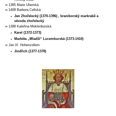
∞ 1385 Marie Uherská
∞ 1408 Barbora Cellská
Jan Zhořelecký (1370-1396) , braniborský markrabě a
vévoda zhořelecký
∞ 1388 Kateřina Meklenburská
Karel (1372-1373)
Markéta „Mladší“ Lucemburská (1373-1410)
∞ Jan III. Hohenzollern
Jindřich (1377-1378)